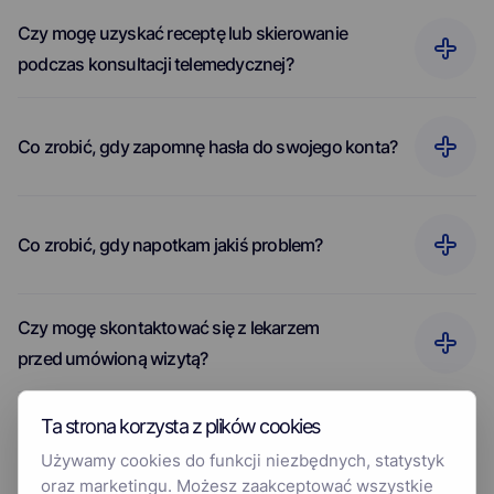
Czy mogę uzyskać receptę lub skierowanie
podczas konsultacji telemedycznej?
Co zrobić, gdy zapomnę hasła do swojego konta?
Co zrobić, gdy napotkam jakiś problem?
Czy mogę skontaktować się z lekarzem
przed umówioną wizytą?
Co zrobić, jeśli czekam długo i nie otrzymałem
Ta strona korzysta z plików cookies
jeszcze konsultacji?
Używamy cookies do funkcji niezbędnych, statystyk
oraz marketingu. Możesz zaakceptować wszystkie