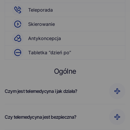
Teleporada
Skierowanie
Antуkоnсерсja
ΤаbIеtkа “ԁzіеń ро”
Ogólne
Czym jest telemedycyna i jak działa?
Czy telemedycyna jest bezpieczna?