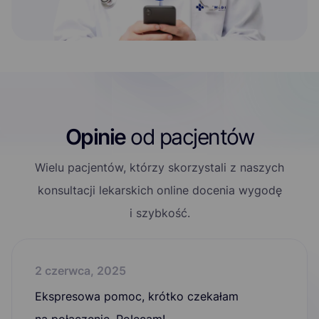
Opinie
od pacjentów
Wielu pacjentów, którzy skorzystali z naszych
konsultacji lekarskich online docenia wygodę
i szybkość.
rwca, 2025
21 cz
esowa pomoc, krótko czekałam
Nawet