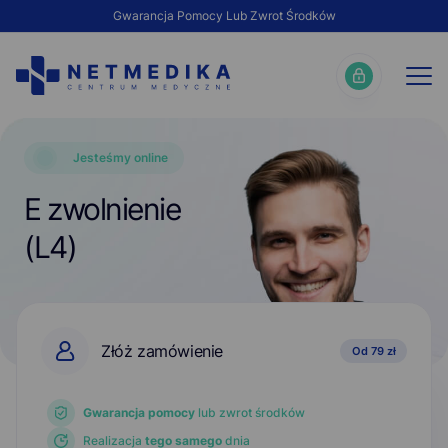
Gwarancja Pomocy Lub Zwrot Środków
Jesteśmy online
E zwolnienie
(L4)
Złóż zamówienie
Od 79 zł
Gwarancja pomocy
lub zwrot środków
Realizacja
tego samego
dnia