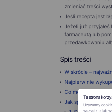
zmieniać treści wys
Jeśli recepta jest 
Jeżeli już przyjąłeś
farmaceutą lub pom
przedawkowaniu albo
Spis treści
W skrócie – najważn
Najpierw nie wykupu
Co może wyglądać j
Ta strona korzy
Jak sprawdzić e-rec
Używamy cookies
wszystkie lub w