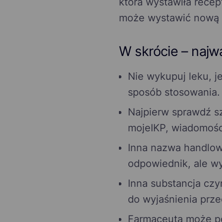
która wystawiła recep
może wystawić nową r
W skrócie – najw
Nie wykupuj leku, j
sposób stosowania.
Najpierw sprawdź sz
mojeIKP, wiadomośc
Inna nazwa handlow
odpowiednik, ale w
Inna substancja cz
do wyjaśnienia prz
Farmaceuta może po