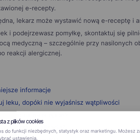
tawionej e-recepty.
błędna, lekarz może wystawić nową e-receptę i 
 lek i podejrzewasz pomyłkę, skontaktuj się piln
ocą medyczną – szczególnie przy nasilonych o
 reakcji alergicznej.
iejsze informacje
j leku, dopóki nie wyjaśnisz wątpliwości
ak błąd na e-recepcie?
sta z plików cookies
eptę przed realizacją?
 do funkcji niezbędnych, statystyk oraz marketingu. Możesz 
ybrać ustawienia.