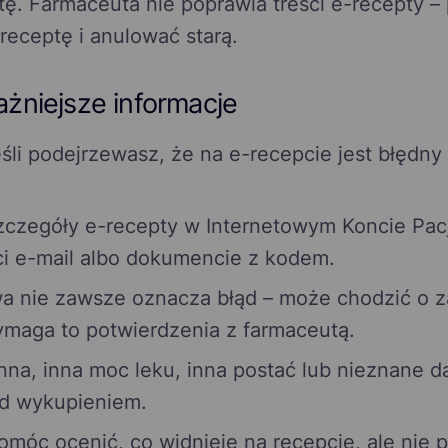
tę. Farmaceuta nie poprawia treści e-recepty – 
eceptę i anulować starą.
ażniejsze informacje
eśli podejrzewasz, że na e-recepcie jest błędny
czegóły e-recepty w Internetowym Koncie Pacje
i e-mail albo dokumencie z kodem.
a nie zawsze oznacza błąd – może chodzić o z
ymaga to potwierdzenia z farmaceutą.
ynna, inna moc leku, inna postać lub nieznane
ed wykupieniem.
móc ocenić, co widnieje na recepcie, ale nie 