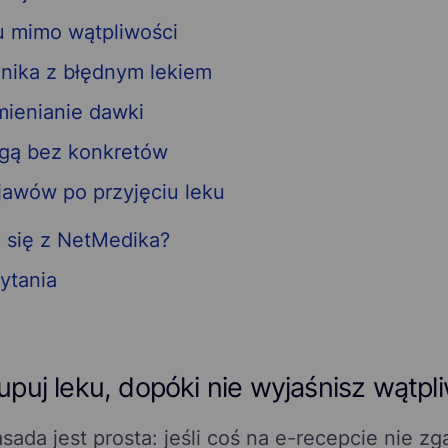
u mimo wątpliwości
nika z błędnym lekiem
mienianie dawki
ugą bez konkretów
jawów po przyjęciu leku
 się z NetMedika?
ytania
puj leku, dopóki nie wyjaśnisz wątpl
ada jest prosta: jeśli coś na e-recepcie nie zg