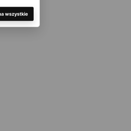
na wszystkie
ą