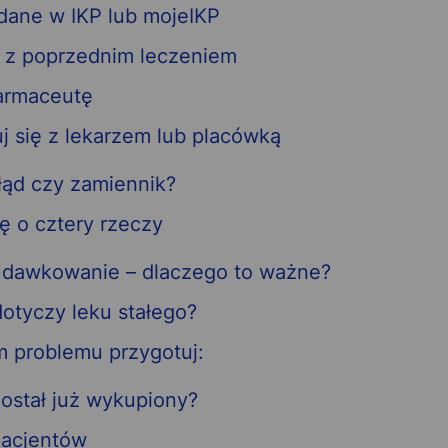
dane w IKP lub mojeIKP
j z poprzednim leczeniem
farmaceutę
uj się z lekarzem lub placówką
łąd czy zamiennik?
ę o cztery rzeczy
e dawkowanie – dlaczego to ważne?
dotyczy leku stałego?
m problemu przygotuj:
 został już wykupiony?
pacjentów