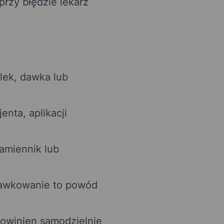
przy błędzie lekarz
 lek, dawka lub
nta, aplikacji
amiennik lub
 dawkowanie to powód
powinien samodzielnie