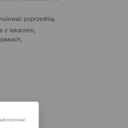
anulować poprzednią.
ie z lekarzem,
bjawach,
zaakceptować