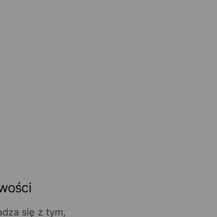
iwości
adza się z tym,