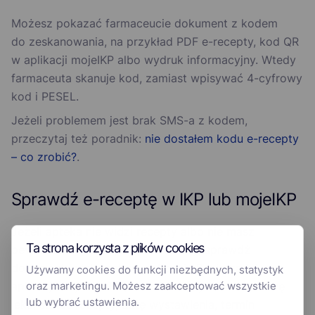
Możesz pokazać farmaceucie dokument z kodem
do zeskanowania, na przykład PDF e-recepty, kod QR
w aplikacji mojeIKP albo wydruk informacyjny. Wtedy
farmaceuta skanuje kod, zamiast wpisywać 4-cyfrowy
kod i PESEL.
Jeżeli problemem jest brak SMS-a z kodem,
przeczytaj też poradnik:
nie dostałem kodu e-recepty
– co zrobić?
.
Sprawdź e-receptę w IKP lub mojeIKP
Jeżeli apteka nie widzi recepty albo nie masz
Ta strona korzysta z plików cookies
pewności, czy kod jest prawidłowy, sprawdź
dokument w Internetowym Koncie Pacjenta lub
Używamy cookies do funkcji niezbędnych, statystyk
oraz marketingu. Możesz zaakceptować wszystkie
aplikacji mojeIKP. To pozwala zweryfikować nazwę
lub wybrać ustawienia.
leku, status recepty, datę wystawienia, termin