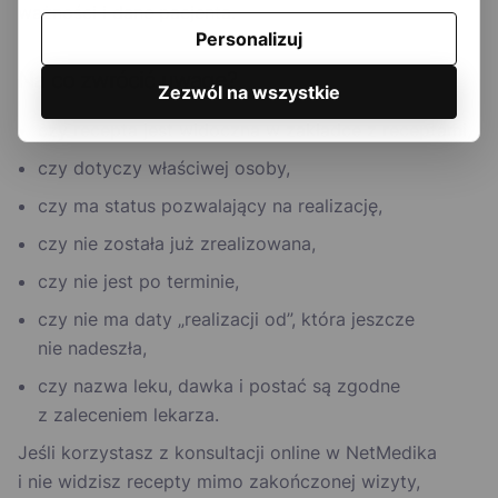
ważności i dane pacjenta.
Personalizuj
Na co zwrócić uwagę?
Zezwól na wszystkie
czy recepta jest widoczna w zakładce z receptami,
czy dotyczy właściwej osoby,
czy ma status pozwalający na realizację,
czy nie została już zrealizowana,
czy nie jest po terminie,
czy nie ma daty „realizacji od”, która jeszcze
nie nadeszła,
czy nazwa leku, dawka i postać są zgodne
z zaleceniem lekarza.
Jeśli korzystasz z konsultacji online w NetMedika
i nie widzisz recepty mimo zakończonej wizyty,