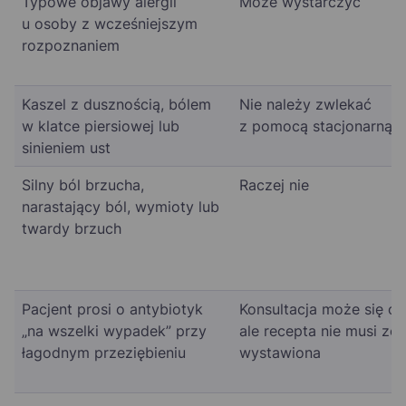
Typowe objawy alergii
Może wystarczyć
u osoby z wcześniejszym
rozpoznaniem
Kaszel z dusznością, bólem
Nie należy zwlekać
w klatce piersiowej lub
z pomocą stacjonarną
sinieniem ust
Silny ból brzucha,
Raczej nie
narastający ból, wymioty lub
twardy brzuch
Pacjent prosi o antybiotyk
Konsultacja może się od
„na wszelki wypadek” przy
ale recepta nie musi zo
łagodnym przeziębieniu
wystawiona