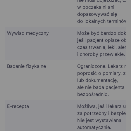
nie musi dojeżdżać, cz
w poczekalni ani
dopasowywać się
do lokalnych terminów.
Wywiad medyczny
Może być bardzo dokła
jeśli pacjent opisze obj
czas trwania, leki, alergi
i choroby przewlekłe.
Badanie fizykalne
Ograniczone. Lekarz m
poprosić o pomiary, zdj
lub dokumentację,
ale nie bada pacjenta
bezpośrednio.
E-recepta
Możliwa, jeśli lekarz uzn
za potrzebny i bezpiecz
Nie jest wystawiana
automatycznie.