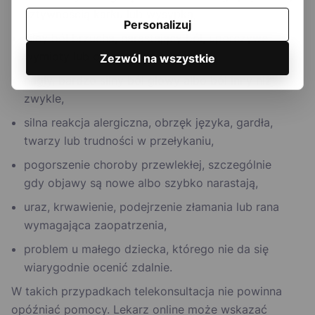
sztywnością karku lub wysypką,
Personalizuj
silny ból brzucha, narastający ból, uporczywe
wymioty lub objawy odwodnienia,
Zezwól na wszystkie
nagły, bardzo silny ból głowy albo ból inny niż
zwykle,
silna reakcja alergiczna, obrzęk języka, gardła,
twarzy lub trudności w przełykaniu,
pogorszenie choroby przewlekłej, szczególnie
gdy objawy są nowe albo szybko narastają,
uraz, krwawienie, podejrzenie złamania lub rana
wymagająca zaopatrzenia,
problem u małego dziecka, którego nie da się
wiarygodnie ocenić zdalnie.
W takich przypadkach telekonsultacja nie powinna
opóźniać pomocy. Lekarz online może wskazać