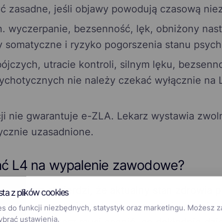
ć zasadne, jeśli objawy powodują czasową niez
. wyczerpanie, bezsenność, lęk, obniżony nast
y somatyczne i ryzyko pogorszenia stanu psyc
jczych, utracie kontroli, silnym lęku, bezsenno
ychotycznych nie należy czekać wyłącznie na L
ji nie gwarantuje e-ZLA. Lekarz wystawia zwoln
ycznie uzasadnione.
ć L4 na wypalenie zawodowe?
śli lekarz stwierdzi, że aktualny stan zdrowi
sta z plików cookies
. Nie oznacza to jednak, że samo stwierdzenie
 do funkcji niezbędnych, statystyk oraz marketingu. Możesz 
ybrać ustawienia.