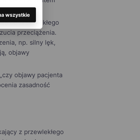
je się z pacjentem
na wszystkie
się od przewlekłego
zucia przeciążenia.
nia, np. silny lęk,
ją, objawy
 „czy objawy pacjenta
 ocenia zasadność
ający z przewlekłego