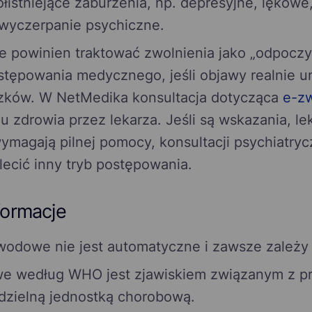
istniejące zaburzenia, np. depresyjne, lękowe
 wyczerpanie psychiczne.
e powinien traktować zwolnienia jako „odpoczy
stępowania medycznego, jeśli objawy realnie u
ków. W NetMedika konsultacja dotycząca
e-zw
u zdrowia przez lekarza. Jeśli są wskazania, l
ymagają pilnej pomocy, konsultacji psychiatryc
lecić inny tryb postępowania.
formacje
odowe nie jest automatyczne i zawsze zależy o
e według WHO jest zjawiskiem związanym z p
dzielną jednostką chorobową.