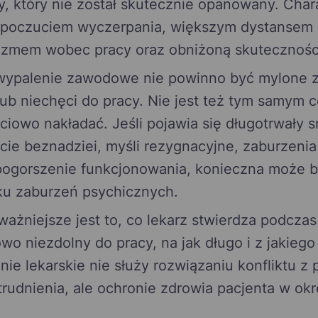
y, który nie został skutecznie opanowany. Char
 poczuciem wyczerpania, większym dystansem
wizmem wobec pracy oraz obniżoną skutecznoś
wypalenie zawodowe nie powinno być mylone z
 lub niechęci do pracy. Nie jest też tym samym 
iowo nakładać. Jeśli pojawia się długotrwały s
ie beznadziei, myśli rezygnacyjne, zaburzenia
pogorszenie funkcjonowania, konieczna może b
ku zaburzeń psychicznych.
ażniejsze jest to, co lekarz stwierdza podczas 
owo niezdolny do pracy, na jak długo i z jakie
e lekarskie nie służy rozwiązaniu konfliktu z
udnienia, ale ochronie zdrowia pacjenta w okr