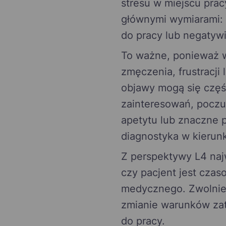
stresu w miejscu prac
głównymi wymiarami:
do pracy lub negaty
To ważne, ponieważ 
zmęczenia, frustracji
objawy mogą się częśc
zainteresowań, poczuc
apetytu lub znaczne 
diagnostyka w kierun
Z perspektywy L4 najw
czy pacjent jest czas
medycznego. Zwolnieni
zmianie warunków zatr
do pracy.