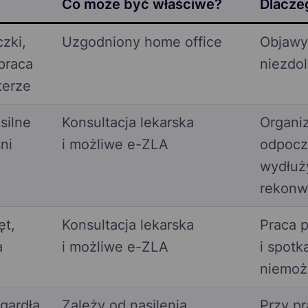
Co może być właściwe?
Dlacze
czki,
Uzgodniony home office
Objawy
praca
niezdol
terze
silne
Konsultacja lekarska
Organi
ni
i możliwe e-ZLA
odpocz
wydłuż
rekonw
ęt,
Konsultacja lekarska
Praca p
a
i możliwe e-ZLA
i spotk
niemoż
gardła,
Zależy od nasilenia
Przy p