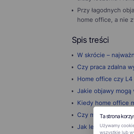
Przy łagodnych obj
home office, a nie z
Spis treści
W skrócie – najważn
Czy praca zdalna w
Home office czy L4 
Jakie objawy mogą 
Kiedy home office 
Czy można pracowa
Ta strona korzy
Używamy cookies
Jak lekarz ocenia n
wszystkie lub w