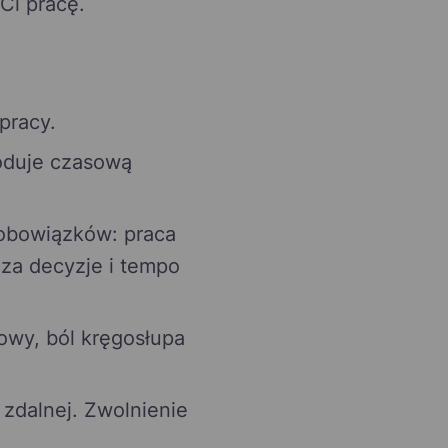
 Ci pracę.
pracy.
woduje czasową
j obowiązków: praca
 za decyzje i tempo
łowy, ból kręgosłupa
zdalnej. Zwolnienie