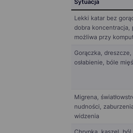
Sytuacja
Lekki katar bez gorą
dobra koncentracja, 
możliwa przy kompu
Gorączka, dreszcze, 
osłabienie, bóle mięś
Migrena, światłowstr
nudności, zaburzeni
widzenia
Chrypka, kaszel, ból 