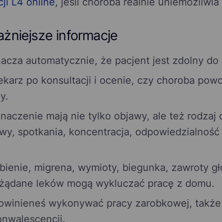
ji L4 online
, jeśli choroba realnie uniemożliwia
ażniejsze informacje
acza automatycznie, że pacjent jest zdolny do 
karz po konsultacji i ocenie, czy choroba po
y.
znaczenie mają nie tylko objawy, ale też rodza
wy, spotkania, koncentracja, odpowiedzialność
abienie, migrena, wymioty, biegunka, zawroty g
pożądane leków mogą wykluczać pracę z domu.
powinieneś wykonywać pracy zarobkowej, także 
onwalescencji.