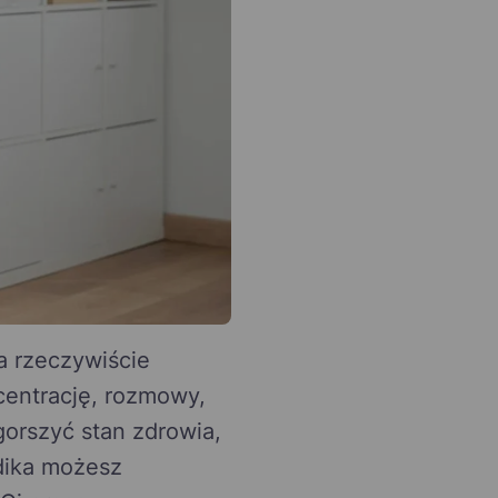
a rzeczywiście
centrację, rozmowy,
orszyć stan zdrowia,
dika możesz