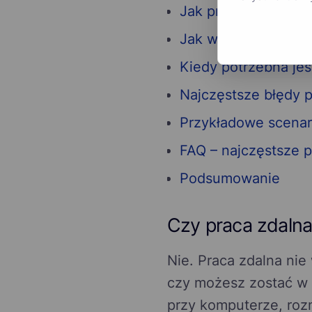
Jak przygotować si
Jak wygląda konsul
Kiedy potrzebna jes
Najczęstsze błędy p
Przykładowe scenar
FAQ – najczęstsze p
Podsumowanie
Czy praca zdaln
Nie. Praca zdalna nie
czy możesz zostać w 
przy komputerze, roz