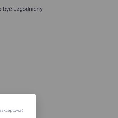
e być uzgodniony
zaakceptować