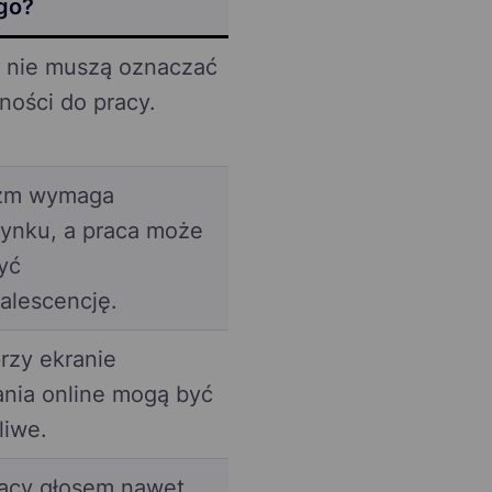
go?
 nie muszą oznaczać
ności do pracy.
zm wymaga
ynku, a praca może
yć
alescencję.
rzy ekranie
ania online mogą być
liwe.
racy głosem nawet