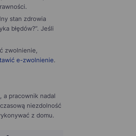
rawności.
lny stan zdrowia
ka błędów?”. Jeśli
ć zwolnienie,
tawić e-zwolnienie
.
 a pracownik nadal
e czasową niezdolność
wykonywać z domu.