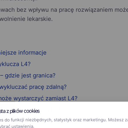
awach bez wpływu na pracę rozwiązaniem moż
wolnienie lekarskie.
iejsze informacje
yklucza L4?
– gdzie jest granica?
wykluczać pracę zdalną?
może wystarczyć zamiast L4?
ć zdalnie podczas L4?
sta z plików cookies
 do funkcji niezbędnych, statystyk oraz marketingu. Możesz 
iezdolność do pracy zdalnej?
ybrać ustawienia.