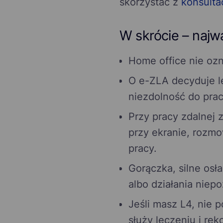
skorzystać z
konsultac
W skrócie – najw
Home office nie ozn
O e-ZLA decyduje le
niezdolność do prac
Przy pracy zdalnej 
przy ekranie, rozmo
pracy.
Gorączka, silne osł
albo działania nie
Jeśli masz L4, nie 
służy leczeniu i rek