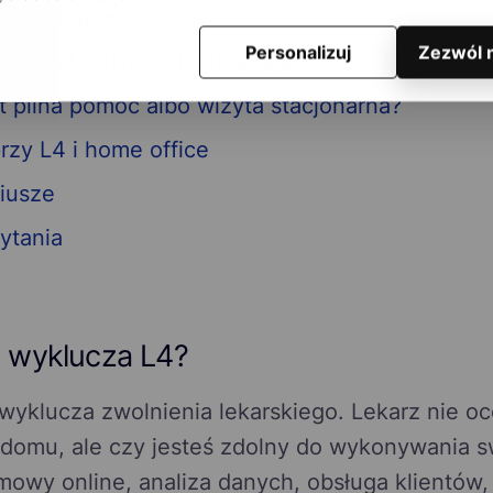
ę do teleporady?
Personalizuj
Zezwól 
tacja L4 online w NetMedika?
t pilna pomoc albo wizyta stacjonarna?
rzy L4 i home office
iusze
ytania
a wyklucza L4?
 wyklucza zwolnienia lekarskiego. Lekarz nie o
domu, ale czy jesteś zdolny do wykonywania sw
mowy online, analiza danych, obsługa klientów