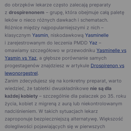
do obrzęków lekarze często zalecają preparaty
z
drospirenonem
– grupę, która obejmuje całą paletę
leków o nieco różnych dawkach i schematach.
Różnice między najpopularniejszymi z nich –
klasycznym
Yasmin
, niskodawkową
Yasminelle
i zarejestrowanym do leczenia PMDD
Yaz
–
omawiamy szczegółowo w przewodniku
Yasminelle vs
Yasmin vs Yaz
, a głębsze porównanie samych
progestagenów znajdziesz w artykule
Drospirenon vs
lewonorgestrel
.
Zanim zdecydujesz się na konkretny preparat, warto
wiedzieć, że tabletki dwuskładnikowe
nie są dla
każdej kobiety
– szczególnie dla palaczek po 35. roku
życia, kobiet z migreną z aurą lub niekontrolowanym
nadciśnieniem. W takich sytuacjach lekarz
zaproponuje bezpieczniejszą alternatywę. Większość
dolegliwości pojawiających się w pierwszych