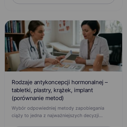
Kontaktowe zapalenie skóry
Leki
Łuszczycowe zapalenie stawów
Łysienie
Menopauza
Migrena
Nadciśnienie
Niedobór witaminy D
Niedobory Witamin z Grupy B (B1, B6, B12)
Niedoczynność tarczycy
Nietrzymanie moczu
Rodzaje antykoncepcji hormonalnej –
Nudności i wymioty
Objawy grypy
Opryszczka
tabletki, plastry, krążek, implant
(porównanie metod)
Otyłość
Profilaktyka malarii
Wybór odpowiedniej metody zapobiegania
ciąży to jedna z najważniejszych decyzji…
Profilaktyka po ukąszeniu kleszcza