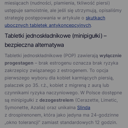
miesiącach (nudności, plamienia, tkliwość piersi)
ustępuje samoistnie, ale jeśli się utrzymują, opisaliśmy
strategię postępowania w artykule o
skutkach
ubocznych tabletek antykoncepcyjnych
.
Tabletki jednoskładnikowe (minipigułki) –
bezpieczna alternatywa
Tabletki jednoskładnikowe (POP) zawierają
wyłącznie
progestagen
– brak estrogenu oznacza brak ryzyka
zakrzepicy związanego z estrogenem. To opcja
pierwszego wyboru dla kobiet karmiących piersią,
palaczek po 35. r.ż., kobiet z migreną z aurą lub
czynnikami ryzyka naczyniowego. W Polsce dostępne
są minipigułki z
dezogestrelem
(Cerazette, Limetic,
Symonette, Azalia) oraz unikalna
Slinda
z drospirenonem, która jako jedyna ma 24-godzinne
„okno tolerancji” zamiast standardowych 12 godzin.