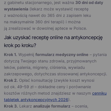
z gabinetu stacjonarnego, jest ważna
30 dni od daty
wystawienia
(lekarz może wystawić receptę
z ważnością nawet do 365 dni z zapisem leku
na maksymalnie 360 dni terapii) i można
ją zrealizować w dowolnej aptece w Polsce.
Jak uzyskać receptę online na antykoncepcję
krok po kroku?
Krok 1.
Wypełnij
formularz medyczny online
– pytania
dotyczą Twojego stanu zdrowia, przyjmowanych
leków, palenia, migreny, ciśnienia, wywiadu
zakrzepowego, dotychczas stosowanej antykoncepcji.
Krok 2.
Opłać konsultację (zwykle koszt wynosi
od ok. 49–59 zł – dokładne ceny i porównanie
kosztów różnych metod znajdziesz w naszym
cenniku
tabletek antykoncepcyjnych 2026
).
Krok 3.
Lekarz
analizuje formularz
– ocenia,