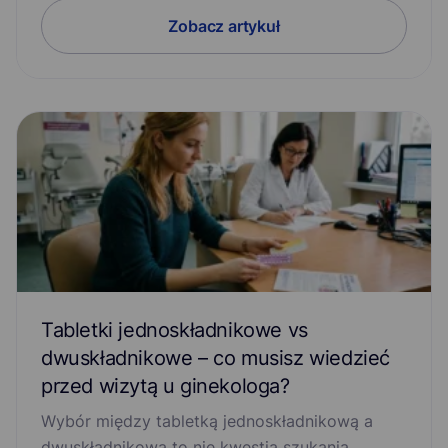
Przedwczesny wytrysk
Refluks
Stany lękowe
Zobacz artykuł
Świerzb
Trądzik
Układ nerwowy
Wzmocnienie odporności
Zaburzenia erekcji
Zaburzenia pamięci
Zapalenie gardła
Zapalenie pęcherza moczowego
Zapalenie płuc
Zapalenie spojówek
Zapalenie zatok
Zawroty głowy
Zespół jelita drażliwego
Tabletki jednoskładnikowe vs
dwuskładnikowe – co musisz wiedzieć
przed wizytą u ginekologa?
Wybór między tabletką jednoskładnikową a
dwuskładnikową to nie kwestia szukania…