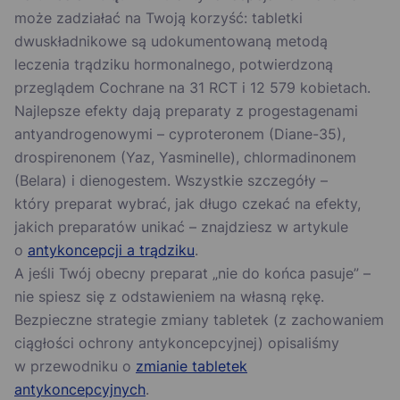
może zadziałać na Twoją korzyść: tabletki
dwuskładnikowe są udokumentowaną metodą
leczenia trądziku hormonalnego, potwierdzoną
przeglądem Cochrane na 31 RCT i 12 579 kobietach.
Najlepsze efekty dają preparaty z progestagenami
antyandrogenowymi – cyproteronem (Diane-35),
drospirenonem (Yaz, Yasminelle), chlormadinonem
(Belara) i dienogestem. Wszystkie szczegóły –
który preparat wybrać, jak długo czekać na efekty,
jakich preparatów unikać – znajdziesz w artykule
o
antykoncepcji a trądziku
.
A jeśli Twój obecny preparat „nie do końca pasuje” –
nie spiesz się z odstawieniem na własną rękę.
Bezpieczne strategie zmiany tabletek (z zachowaniem
ciągłości ochrony antykoncepcyjnej) opisaliśmy
w przewodniku o
zmianie tabletek
antykoncepcyjnych
.