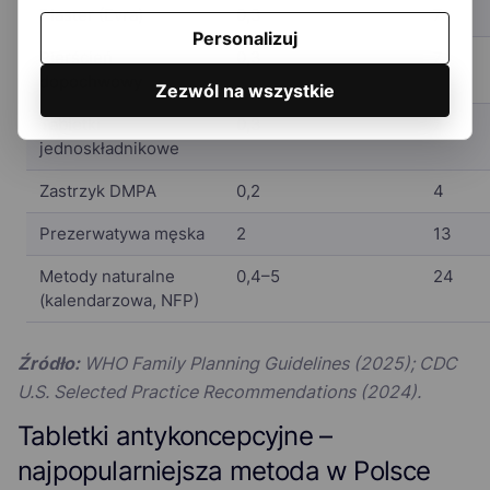
Plaster (Evra)
0,3
7
Personalizuj
Pierścień
0,3
7
dopochwowy
Zezwól na wszystkie
Tabletki
0,3
7
jednoskładnikowe
Zastrzyk DMPA
0,2
4
Prezerwatywa męska
2
13
Metody naturalne
0,4–5
24
(kalendarzowa, NFP)
Źródło:
WHO Family Planning Guidelines (2025); CDC
U.S. Selected Practice Recommendations (2024).
Tabletki antykoncepcyjne –
najpopularniejsza metoda w Polsce