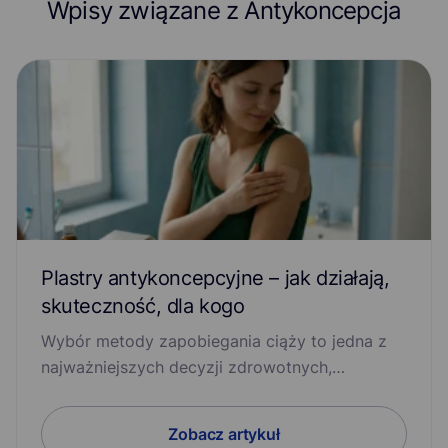
Astma
Wpisy związane z Antykoncepcja
Atopowe zapalenie skóry (egzema)
Bakteryjne zapalenie pochwy
Bezsenność
Ból kręgosłupa
Ból mięśni i stawów
Ból ucha
Ból zęba
Chlamydia
Choroba zwyrodnieniowa stawów
Cukrzyca
Depresja
E-recepta
Grzybica penisa
Plastry antykoncepcyjne – jak działają,
skuteczność, dla kogo
Grzybicze zapalenie pochwy
Wybór metody zapobiegania ciąży to jedna z
Infekcja pasożytnicza przewodu pokarmowego
najważniejszych decyzji zdrowotnych,…
Insulinooporność
Kłykciny kończyste
Zobacz artykuł