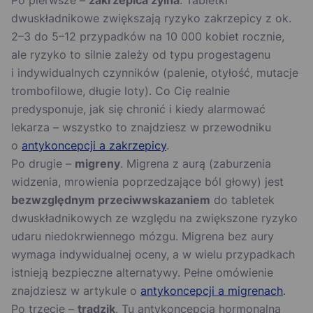
Po pierwsze –
zakrzepica żylna
. Tabletki
dwuskładnikowe zwiększają ryzyko zakrzepicy z ok.
2–3 do 5–12 przypadków na 10 000 kobiet rocznie,
ale ryzyko to silnie zależy od typu progestagenu
i indywidualnych czynników (palenie, otyłość, mutacje
trombofilowe, długie loty). Co Cię realnie
predysponuje, jak się chronić i kiedy alarmować
lekarza – wszystko to znajdziesz w przewodniku
o
antykoncepcji a zakrzepicy
.
Po drugie –
migreny
. Migrena z aurą (zaburzenia
widzenia, mrowienia poprzedzające ból głowy) jest
bezwzględnym przeciwwskazaniem
do tabletek
dwuskładnikowych ze względu na zwiększone ryzyko
udaru niedokrwiennego mózgu. Migrena bez aury
wymaga indywidualnej oceny, a w wielu przypadkach
istnieją bezpieczne alternatywy. Pełne omówienie
znajdziesz w artykule o
antykoncepcji a migrenach
.
Po trzecie –
trądzik
. Tu antykoncepcja hormonalna