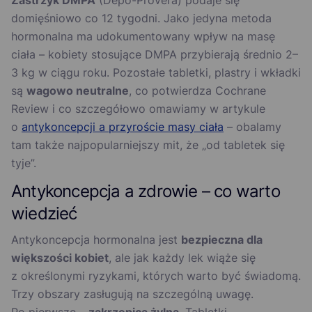
Zastrzyk DMPA
(Depo-Provera) podaje się
domięśniowo co 12 tygodni. Jako jedyna metoda
hormonalna ma udokumentowany wpływ na masę
ciała – kobiety stosujące DMPA przybierają średnio 2–
3 kg w ciągu roku. Pozostałe tabletki, plastry i wkładki
są
wagowo neutralne
, co potwierdza Cochrane
Review i co szczegółowo omawiamy w artykule
o
antykoncepcji a przyroście masy ciała
– obalamy
tam także najpopularniejszy mit, że „od tabletek się
tyje”.
Antykoncepcja a zdrowie – co warto
wiedzieć
Antykoncepcja hormonalna jest
bezpieczna dla
większości kobiet
, ale jak każdy lek wiąże się
z określonymi ryzykami, których warto być świadomą.
Trzy obszary zasługują na szczególną uwagę.