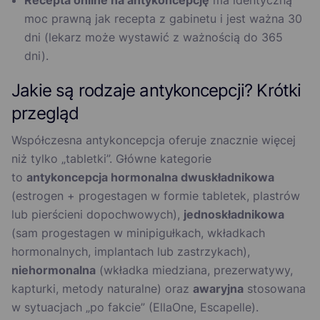
Recepta online na antykoncepcję
ma identyczną
moc prawną jak recepta z gabinetu i jest ważna 30
dni (lekarz może wystawić z ważnością do 365
dni).
Jakie są rodzaje antykoncepcji? Krótki
przegląd
Współczesna antykoncepcja oferuje znacznie więcej
niż tylko „tabletki”. Główne kategorie
to
antykoncepcja hormonalna dwuskładnikowa
(estrogen + progestagen w formie tabletek, plastrów
lub pierścieni dopochwowych),
jednoskładnikowa
(sam progestagen w minipigułkach, wkładkach
hormonalnych, implantach lub zastrzykach),
niehormonalna
(wkładka miedziana, prezerwatywy,
kapturki, metody naturalne) oraz
awaryjna
stosowana
w sytuacjach „po fakcie” (EllaOne, Escapelle).