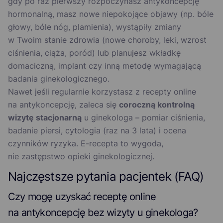
gdy po raz pierwszy rozpoczynasz antykoncepcję
hormonalną, masz nowe niepokojące objawy (np. bóle
głowy, bóle nóg, plamienia), wystąpiły zmiany
w Twoim stanie zdrowia (nowe choroby, leki, wzrost
ciśnienia, ciąża, poród) lub planujesz wkładkę
domaciczną, implant czy inną metodę wymagającą
badania ginekologicznego.
Nawet jeśli regularnie korzystasz z recepty online
na antykoncepcję, zaleca się
coroczną kontrolną
wizytę stacjonarną
u ginekologa – pomiar ciśnienia,
badanie piersi, cytologia (raz na 3 lata) i ocena
czynników ryzyka. E-recepta to wygoda,
nie zastępstwo opieki ginekologicznej.
Najczęstsze pytania pacjentek (FAQ)
Czy mogę uzyskać receptę online
na antykoncepcję bez wizyty u ginekologa?