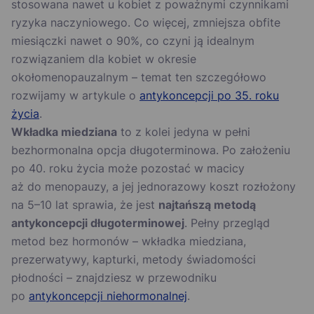
stosowana nawet u kobiet z poważnymi czynnikami
ryzyka naczyniowego. Co więcej, zmniejsza obfite
miesiączki nawet o 90%, co czyni ją idealnym
rozwiązaniem dla kobiet w okresie
okołomenopauzalnym – temat ten szczegółowo
rozwijamy w artykule o
antykoncepcji po 35. roku
życia
.
Wkładka miedziana
to z kolei jedyna w pełni
bezhormonalna opcja długoterminowa. Po założeniu
po 40. roku życia może pozostać w macicy
aż do menopauzy, a jej jednorazowy koszt rozłożony
na 5–10 lat sprawia, że jest
najtańszą metodą
antykoncepcji długoterminowej
. Pełny przegląd
metod bez hormonów – wkładka miedziana,
prezerwatywy, kapturki, metody świadomości
płodności – znajdziesz w przewodniku
po
antykoncepcji niehormonalnej
.