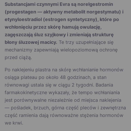
Substancjami czynnymi Evra są norelgestromin
(progestagen — aktywny metabolit norgestymatu) i
etynyloestradiol (estrogen syntetyczny), które po
wchłonięciu przez skórę hamują owulację,
zagęszczają śluz szyjkowy i zmieniają strukturę
błony śluzowej macicy.
Te trzy uzupełniające się
mechanizmy zapewniają wielopoziomową ochronę
przed ciążą.
Po naklejeniu plastra na skórę wchłanianie hormonów
osiąga plateau po około 48 godzinach, a stan
równowagi ustala się w ciągu 2 tygodni. Badania
farmakokinetyczne wykazały, że tempo wchłaniania
jest porównywalne niezależnie od miejsca naklejenia
— pośladek, brzuch, górna część pleców i zewnętrzna
część ramienia dają równoważne stężenia hormonów
we krwi.