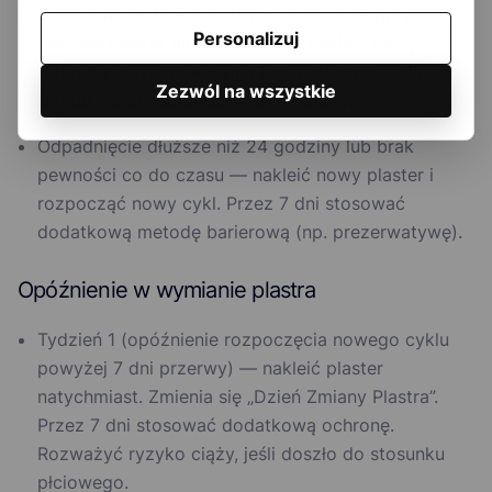
Odpadnięcie do 24 godzin — ponownie przykleić
Personalizuj
ten sam plaster lub natychmiast nakleić nowy.
Ochrona antykoncepcyjna jest zachowana. Nie
Zezwól na wszystkie
trzeba stosować dodatkowej metody.
Odpadnięcie dłuższe niż 24 godziny lub brak
pewności co do czasu — nakleić nowy plaster i
rozpocząć nowy cykl. Przez 7 dni stosować
dodatkową metodę barierową (np. prezerwatywę).
Opóźnienie w wymianie plastra
Tydzień 1 (opóźnienie rozpoczęcia nowego cyklu
powyżej 7 dni przerwy) — nakleić plaster
natychmiast. Zmienia się „Dzień Zmiany Plastra”.
Przez 7 dni stosować dodatkową ochronę.
Rozważyć ryzyko ciąży, jeśli doszło do stosunku
płciowego.