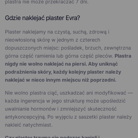
plastra nie może przekraczać 7 dni.
Gdzie naklejać plaster Evra?
Plaster naklejamy na czystą, suchą, zdrową i
nieowłosioną skórę w jednym z czterech
dopuszczonych miejsc: pośladek, brzuch, zewnętrzna
górna część ramienia lub górna część pleców.
Plastra
nigdy nie wolno naklejać na piersi. Aby uniknąć
podrażnienia skóry, każdy kolejny plaster należy
naklejać w nieco innym miejscu niż poprzedni.
Nie wolno plastra ciąć, uszkadzać ani modyfikować —
każda ingerencja w jego strukturę może upośledzić
uwalnianie hormonów i zmniejszyć skuteczność
antykoncepcyjną. Po wyjęciu z saszetki plaster należy
nakleić natychmiast.
Czy plaster trzyma się podczas kąpieli i