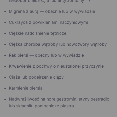
niedobór białka C, S lub antytrombiny III)
Migrena z aurą — obecnie lub w wywiadzie
Cukrzyca z powikłaniami naczyniowymi
Ciężkie nadciśnienie tętnicze
Ciężka choroba wątroby lub nowotwory wątroby
Rak piersi — obecny lub w wywiadzie
Krwawienie z pochwy o nieustalonej przyczynie
Ciąża lub podejrzenie ciąży
Karmienie piersią
Nadwrażliwość na norelgestromin, etynyloestradiol
lub składniki pomocnicze plastra