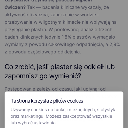
ćwiczeń?
Tak — badania kliniczne wykazały, że
aktywność fizyczna, zanurzenie w wodzie i
przebywanie w wilgotnym klimacie nie wpływają na
przyleganie plastra. W poolowanej analizie trzech
badań klinicznych jedynie 1,8% plastrów wymagało
wymiany z powodu całkowitego odpadnięcia, a 2,9%
z powodu częściowego odklejenia.
Co zrobić, jeśli plaster się odkleił lub
zapomnisz go wymienić?
Postępowanie zależy od czasu, jaki upłynął od
odklejenia lub zapomnienia, oraz od tego, w którym
Ta strona korzysta z plików cookies
tygodniu cyklu to nastąpiło.
Używamy cookies do funkcji niezbędnych, statystyk
oraz marketingu. Możesz zaakceptować wszystkie
Plaster odpadł lub częściowo się odkleił
lub wybrać ustawienia.