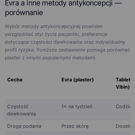
Evra a inne metody antykoncepcji —
porównanie
Wybór metody antykoncepcyjnej powinien
uwzględniać styl życia pacjentki, preferencje
dotyczące częstości dawkowania oraz indywidualny
profil ryzyka. Poniższe zestawienie pomaga porównać
plaster z innymi popularnymi metodami.
Cecha
Evra (plaster)
Tabletki
Vibin)
Częstość
1× na tydzień
Codzien
dawkowania
Droga podania
Przez skórę
Doustni