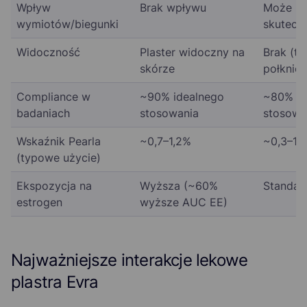
Wpływ
Brak wpływu
Może zm
wymiotów/biegunki
skutecz
Widoczność
Plaster widoczny na
Brak (ta
skórze
połknięt
Compliance w
~90% idealnego
~80% id
badaniach
stosowania
stosowa
Wskaźnik Pearla
~0,7–1,2%
~0,3–1%
(typowe użycie)
Ekspozycja na
Wyższa (~60%
Standa
estrogen
wyższe AUC EE)
Najważniejsze interakcje lekowe
plastra Evra