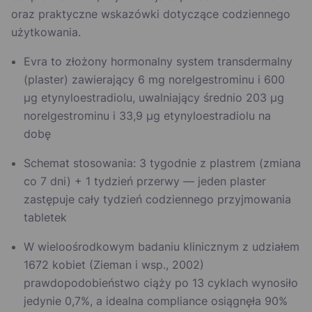
oraz praktyczne wskazówki dotyczące codziennego
użytkowania.
Evra to złożony hormonalny system transdermalny
(plaster) zawierający 6 mg norelgestrominu i 600
µg etynyloestradiolu, uwalniający średnio 203 µg
norelgestrominu i 33,9 µg etynyloestradiolu na
dobę
Schemat stosowania: 3 tygodnie z plastrem (zmiana
co 7 dni) + 1 tydzień przerwy — jeden plaster
zastępuje cały tydzień codziennego przyjmowania
tabletek
W wieloośrodkowym badaniu klinicznym z udziałem
1672 kobiet (Zieman i wsp., 2002)
prawdopodobieństwo ciąży po 13 cyklach wynosiło
jedynie 0,7%, a idealna compliance osiągnęła 90%