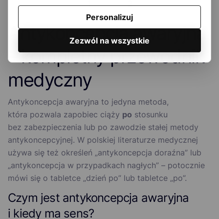
1
2
Personalizuj
Antykoncepcja awaryjna
Zezwól na wszystkie
– kompletny przewodnik
medyczny
Antykoncepcja awaryjna to jedyna metoda,
która pozwala zapobiec ciąży
po
stosunku
bez zabezpieczenia lub po zawodzie stałej metody
antykoncepcyjnej. W polskiej literaturze medycznej
używa się też określeń „antykoncepcja doraźna” lub
„antykoncepcja w przypadkach nagłych” – potocznie
mówi się o tabletce „dzień po” lub tabletce „po”.
Czym jest antykoncepcja awaryjna
i kiedy ma sens?