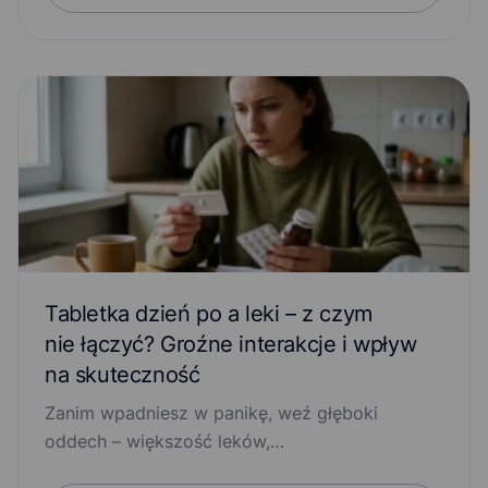
Zaburzenia pamięci
Zapalenie gardła
Zapalenie pęcherza moczowego
Zapalenie płuc
Zapalenie spojówek
Zapalenie zatok
Zawroty głowy
Zespół jelita drażliwego
Tabletka dzień po a leki – z czym
nie łączyć? Groźne interakcje i wpływ
na skuteczność
Zanim wpadniesz w panikę, weź głęboki
oddech – większość leków,…