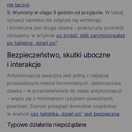
nie łączyć
.
5. Wymioty w ciągu 3 godzin od przyjęcia.
W takiej
sytuacji tabletka nie zdążyła się wchłonąć
i konieczna jest druga dawka – praktyczny protokół
opisujemy w artykule
co zrobić, jeśli zwymiotowałaś
po tabletce „dzień po”
.
Bezpieczeństwo, skutki uboczne
i interakcje
Antykoncepcja awaryjna jest jedną z najlepiej
przebadanych metod hormonalnych. Jednorazowa
dawka – w przeciwieństwie do stałej antykoncepcji
– wiąże się z minimalnym ryzykiem poważnych
powikłań. Szeroki przegląd dowodów znajdziesz
w analizie
czy tabletka „dzień po” jest bezpieczna
.
Typowe działania niepożądane