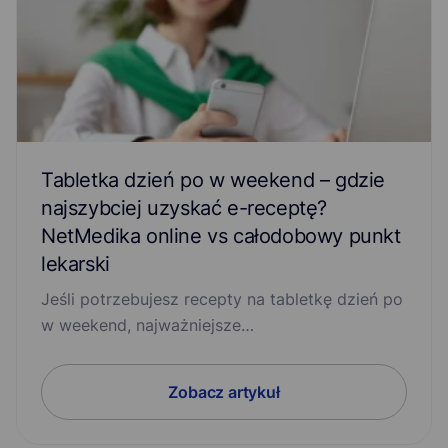
Ból zęba
Chlamydia
Choroba zwyrodnieniowa stawów
Cukrzyca
Depresja
E-recepta
Grzybica penisa
Grzybicze zapalenie pochwy
Tabletka dzień po w weekend – gdzie
najszybciej uzyskać e-receptę?
Infekcja pasożytnicza przewodu pokarmowego
NetMedika online vs całodobowy punkt
lekarski
Insulinooporność
Kłykciny kończyste
Jeśli potrzebujesz recepty na tabletkę dzień po
w weekend, najważniejsze…
Kontaktowe zapalenie skóry
Leki
Łuszczycowe zapalenie stawów
Łysienie
Zobacz artykuł
Menopauza
Migrena
Nadciśnienie