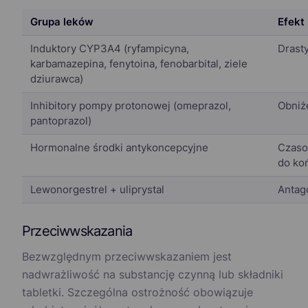
Grupa leków
Efekt
Induktory CYP3A4 (ryfampicyna,
Drast
karbamazepina, fenytoina, fenobarbital, ziele
dziurawca)
Inhibitory pompy protonowej (omeprazol,
Obniże
pantoprazol)
Hormonalne środki antykoncepcyjne
Czasow
do ko
Lewonorgestrel + uliprystal
Antag
Przeciwwskazania
Bezwzględnym przeciwwskazaniem jest
nadwrażliwość na substancję czynną lub składniki
tabletki. Szczególna ostrożność obowiązuje