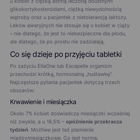
u kobiet z ciężką astmą leczoną doustnymi
glikokortykosteroidami, ciężką niewydolnością
wątroby oraz u pacjentek z nietolerancją laktozy.
Leków awaryjnych nie stosuje się u kobiet w ciąży
– nie dlatego, że jest to niebezpieczne dla płodu,
ale dlatego, że po prostu nie zadziałają.
Co się dzieje po przyjęciu tabletki
Po zażyciu EllaOne lub Escapelle organizm
przechodzi krótką, hormonalną „huśtawkę”.
Najczęstsze pytania pacjentek dotyczą trzech
obszarów:
Krwawienie i miesiączka
Około 7% kobiet doświadcza miesiączki wcześniej
niż zwykle, a u 18,5% –
opóźnienie przekracza
tydzień
. Możliwe jest też plamienie
międzymiesiączkowe. Co jest normą,