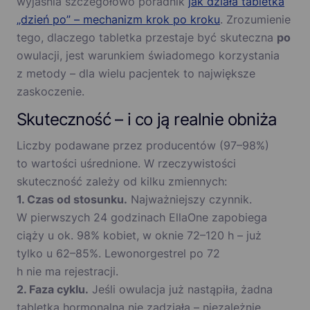
wyjaśnia szczegółowo poradnik
jak działa tabletka
„dzień po” – mechanizm krok po kroku
. Zrozumienie
tego, dlaczego tabletka przestaje być skuteczna
po
owulacji, jest warunkiem świadomego korzystania
z metody – dla wielu pacjentek to największe
zaskoczenie.
Skuteczność – i co ją realnie obniża
Liczby podawane przez producentów (97–98%)
to wartości uśrednione. W rzeczywistości
skuteczność zależy od kilku zmiennych:
1. Czas od stosunku.
Najważniejszy czynnik.
W pierwszych 24 godzinach EllaOne zapobiega
ciąży u ok. 98% kobiet, w oknie 72–120 h – już
tylko u 62–85%. Lewonorgestrel po 72
h nie ma rejestracji.
2. Faza cyklu.
Jeśli owulacja już nastąpiła, żadna
tabletka hormonalna nie zadziała – niezależnie