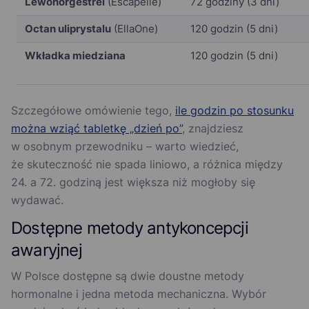
Lewonorgestrel
(Escapelle)
72 godziny (3 dni)
Octan uliprystalu
(EllaOne)
120 godzin (5 dni)
Wkładka miedziana
120 godzin (5 dni)
Szczegółowe omówienie tego,
ile godzin po stosunku
można wziąć tabletkę „dzień po”
, znajdziesz
w osobnym przewodniku – warto wiedzieć,
że skuteczność nie spada liniowo, a różnica między
24. a 72. godziną jest większa niż mogłoby się
wydawać.
Dostępne metody antykoncepcji
awaryjnej
W Polsce dostępne są dwie doustne metody
hormonalne i jedna metoda mechaniczna. Wybór