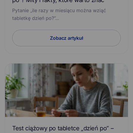
po”? Mity i fakty, które warto znać
Pytanie „ile razy w miesiącu można wziąć
tabletkę dzień po?”…
Zobacz artykuł
Test ciążowy po tabletce „dzień po” –