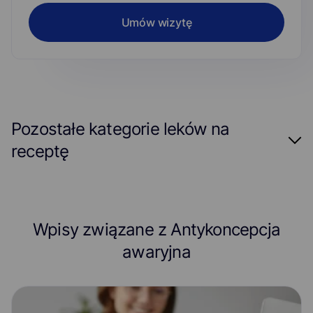
Umów wizytę
Pozostałe kategorie leków na
receptę
Alergia
Antykoncepcja
Antykoncepcja awaryjna
Astma
Wpisy związane z Antykoncepcja
Atopowe zapalenie skóry (egzema)
awaryjna
Bakteryjne zapalenie pochwy
Bezsenność
Ból kręgosłupa
Ból mięśni i stawów
Ból ucha