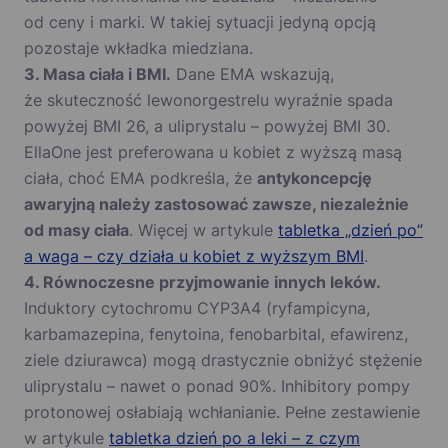
od ceny i marki. W takiej sytuacji jedyną opcją
pozostaje wkładka miedziana.
3. Masa ciała i BMI.
Dane EMA wskazują,
że skuteczność lewonorgestrelu wyraźnie spada
powyżej BMI 26, a uliprystalu – powyżej BMI 30.
EllaOne jest preferowana u kobiet z wyższą masą
ciała, choć EMA podkreśla, że
antykoncepcję
awaryjną należy zastosować zawsze, niezależnie
od masy ciała
. Więcej w artykule
tabletka „dzień po”
a waga – czy działa u kobiet z wyższym BMI
.
4. Równoczesne przyjmowanie innych leków.
Induktory cytochromu CYP3A4 (ryfampicyna,
karbamazepina, fenytoina, fenobarbital, efawirenz,
ziele dziurawca) mogą drastycznie obniżyć stężenie
uliprystalu – nawet o ponad 90%. Inhibitory pompy
protonowej osłabiają wchłanianie. Pełne zestawienie
w artykule
tabletka dzień po a leki – z czym