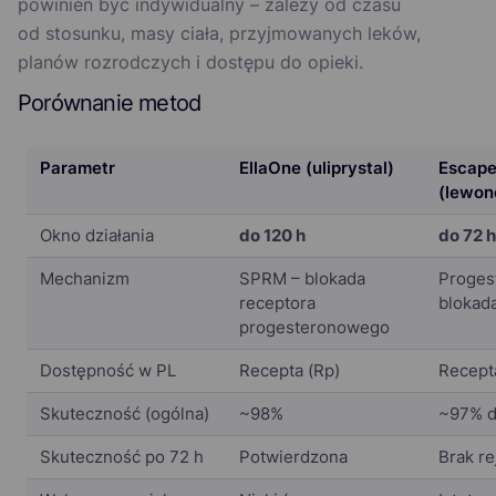
powinien być indywidualny – zależy od czasu
od stosunku, masy ciała, przyjmowanych leków,
planów rozrodczych i dostępu do opieki.
Porównanie metod
Parametr
EllaOne (uliprystal)
Escape
(lewon
Okno działania
do 120 h
do 72 h
Mechanizm
SPRM – blokada
Proges
receptora
blokad
progesteronowego
Dostępność w PL
Recepta (Rp)
Recept
Skuteczność (ogólna)
~98%
~97% d
Skuteczność po 72 h
Potwierdzona
Brak re