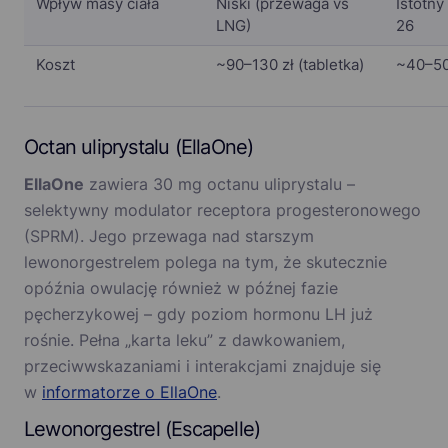
Wpływ masy ciała
Niski (przewaga vs
Istotn
LNG)
26
Koszt
~90–130 zł (tabletka)
~40–50 
Octan uliprystalu (EllaOne)
EllaOne
zawiera 30 mg octanu uliprystalu –
selektywny modulator receptora progesteronowego
(SPRM). Jego przewaga nad starszym
lewonorgestrelem polega na tym, że skutecznie
opóźnia owulację również w późnej fazie
pęcherzykowej – gdy poziom hormonu LH już
rośnie. Pełna „karta leku” z dawkowaniem,
przeciwwskazaniami i interakcjami znajduje się
w
informatorze o EllaOne
.
Lewonorgestrel (Escapelle)