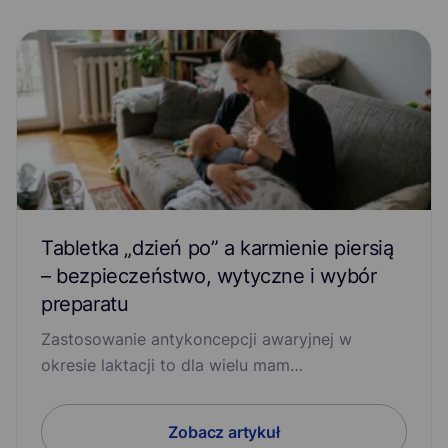
Niedobór witaminy D
Niedobory Witamin z Grupy B (B1, B6, B12)
Niedoczynność tarczycy
Nietrzymanie moczu
Nudności i wymioty
Objawy grypy
Opryszczka
Otyłość
Profilaktyka malarii
Tabletka „dzień po” a karmienie piersią
– bezpieczeństwo, wytyczne i wybór
Profilaktyka po ukąszeniu kleszcza
preparatu
Przedwczesny wytrysk
Refluks
Stany lękowe
Zastosowanie antykoncepcji awaryjnej w
okresie laktacji to dla wielu mam…
Świerzb
Trądzik
Układ nerwowy
Wzmocnienie odporności
Zaburzenia erekcji
Zobacz artykuł