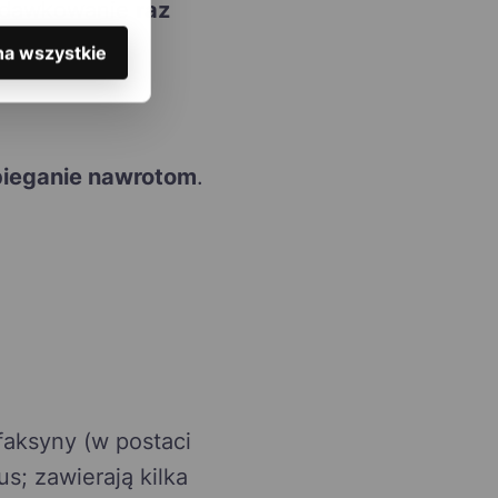
e dawkowanie
raz
na wszystkie
ieganie nawrotom
.
aksyny (w postaci
s; zawierają kilka