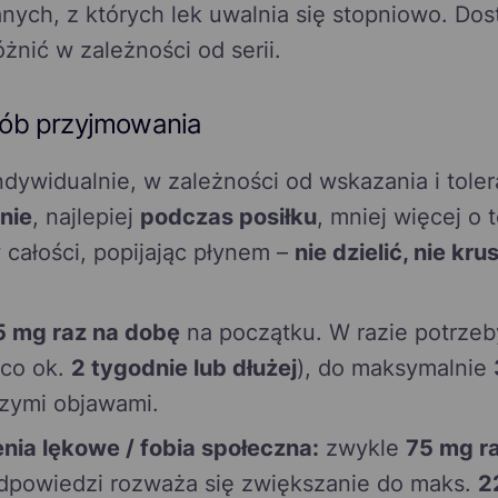
nych, z których lek uwalnia się stopniowo. Dos
nić w zależności od serii.
ób przyjmowania
ndywidualnie, w zależności od wskazania i toler
nie
, najlepiej
podczas posiłku
, mniej więcej o 
 całości, popijając płynem –
nie dzielić, nie kru
5 mg raz na dobę
na początku. W razie potrze
(co ok.
2 tygodnie lub dłużej
), do maksymalnie
szymi objawami.
nia lękowe / fobia społeczna:
zwykle
75 mg r
odpowiedzi rozważa się zwiększanie do maks.
2