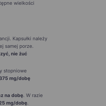
tępne wielkości
ancji. Kapsułki należy
tej samej porze.
szyć, nie żuć
by stopniowe
375 mg/dobę
az na dobę
. W razie
25 mg/dobę
.