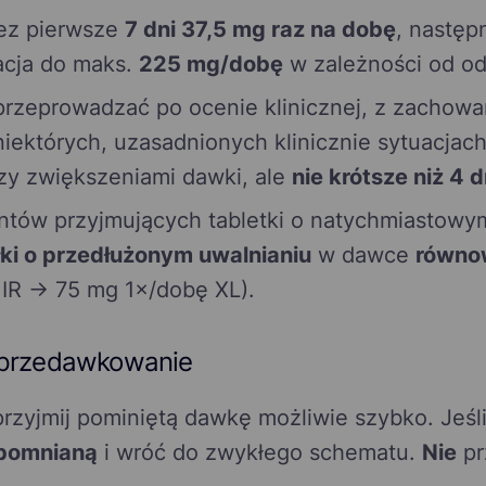
ez pierwsze
7 dni 37,5 mg raz na dobę
, następ
racja do maks.
225 mg/dobę
w zależności od od
przeprowadzać po ocenie klinicznej, z zachowa
iektórych, uzasadnionych klinicznie sytuacjac
zy zwiększeniami dawki, ale
nie krótsze niż 4 d
ntów przyjmujących tabletki o natychmiastowy
ki o przedłużonym uwalnianiu
w dawce
równo
 IR → 75 mg 1×/dobę XL).
i przedawkowanie
rzyjmij pominiętą dawkę możliwie szybko. Jeśli 
pomnianą
i wróć do zwykłego schematu.
Nie
pr