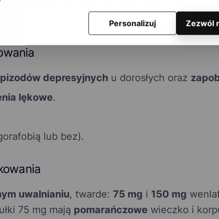
ie substancji czynnej w ciągu doby i wygodn
Personalizuj
Zezwól 
owania
epizodów depresyjnych
u dorosłych oraz
zapob
enia lękowe
.
gorafobią lub bez).
akowania
nym uwalnianiu
, twarde:
75 mg
i
150 mg
wenlaf
ułki 75 mg mają
pomarańczowe
wieczko i korpu