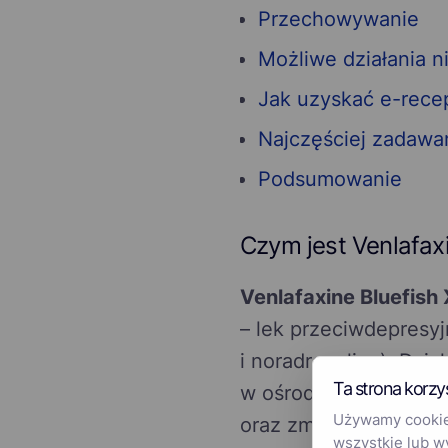
Przechowywanie
Możliwe działania 
Jak uzyskać e-recep
Najczęściej zadawa
Podsumowanie
Czym jest Venlafaxi
Venlafaxine Bluefish
– lek przeciwdepresy
i noradrenaliny). Dzi
Ta strona korzy
w ośrodkowym układzi
Używamy cookies
oraz zmniejszenie lę
wszystkie lub w