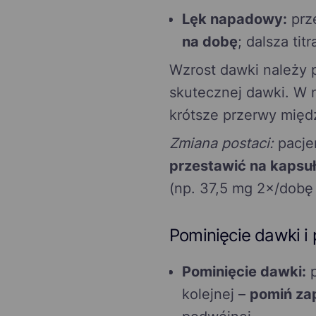
Lęk napadowy:
prz
na dobę
; dalsza tit
Wzrost dawki należy 
skutecznej dawki. W n
krótsze przerwy międ
Zmiana postaci:
pacje
przestawić na kapsuł
(np. 37,5 mg 2×/dobę
Pominięcie dawki 
Pominięcie dawki:
p
kolejnej –
pomiń za