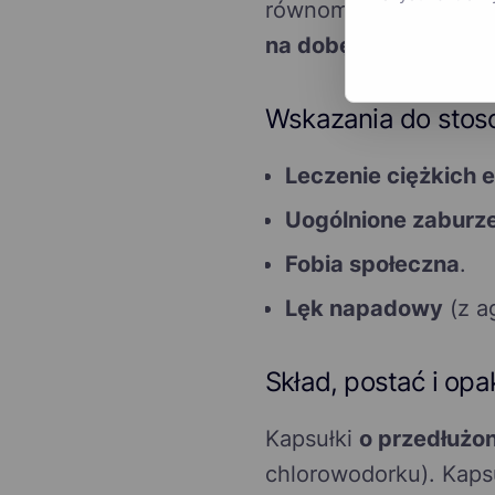
równomierne uwalnian
na dobę
.
Wskazania do stos
Leczenie ciężkich 
Uogólnione zaburz
Fobia społeczna
.
Lęk napadowy
(z a
Skład, postać i op
Kapsułki
o przedłużo
chlorowodorku). Kaps