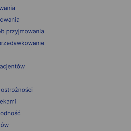
wania
kowania
ób przyjmowania
 przedawkowanie
pacjentów
 ostrożności
lekami
płodność
dów