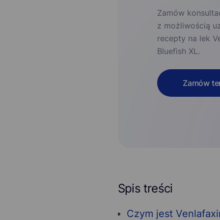
Zamów konsultac
z możliwością u
recepty na lek V
Bluefish XL.
Zamów ter
Spis treści
Czym jest Venlafaxin