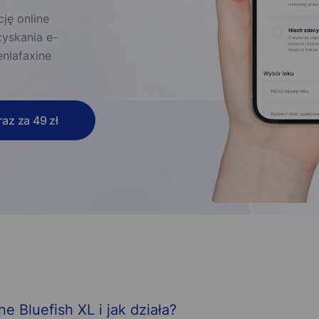
ję online
zyskania e-
enlafaxine
az za 49 zł
e Bluefish XL i jak działa?