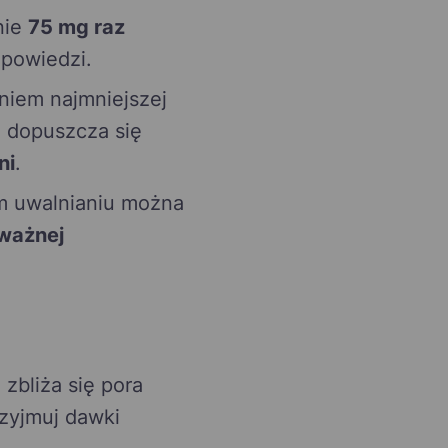
nie
75 mg raz
powiedzi.
niem najmniejszej
h dopuszcza się
ni
.
m uwalnianiu można
ważnej
zbliża się pora
zyjmuj dawki