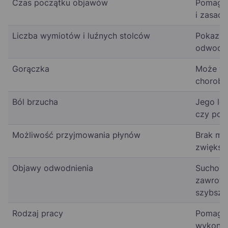
Czas początku objawów
Pomaga 
i zasadn
Liczba wymiotów i luźnych stolców
Pokazuje
odwodni
Gorączka
Może ws
choroby
Ból brzucha
Jego lok
czy potr
Możliwość przyjmowania płynów
Brak mo
zwiększ
Objawy odwodnienia
Suchość
zawroty
szybsze
Rodzaj pracy
Pomaga 
wykonyw