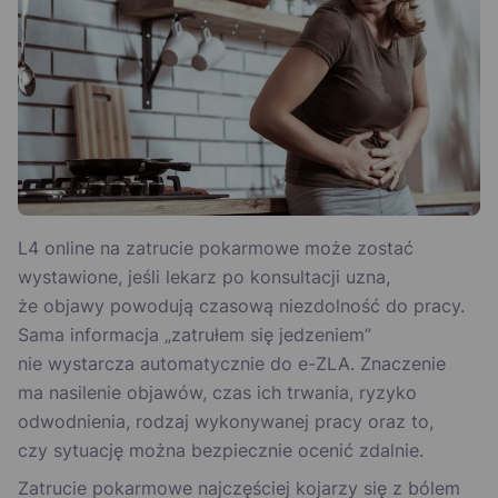
L4 online na zatrucie pokarmowe może zostać
wystawione, jeśli lekarz po konsultacji uzna,
że objawy powodują czasową niezdolność do pracy.
Sama informacja „zatrułem się jedzeniem”
nie wystarcza automatycznie do e-ZLA. Znaczenie
ma nasilenie objawów, czas ich trwania, ryzyko
odwodnienia, rodzaj wykonywanej pracy oraz to,
czy sytuację można bezpiecznie ocenić zdalnie.
Zatrucie pokarmowe najczęściej kojarzy się z bólem