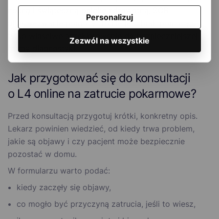
nocną i świąteczną opiekę zdrowotną, SOR
Personalizuj
albo wezwanie pomocy. To nie jest brak pomocy,
tylko właściwe przekierowanie do bezpieczniejszej
Zezwól na wszystkie
formy diagnostyki.
Jak przygotować się do konsultacji
o L4 online na zatrucie pokarmowe?
Przed konsultacją przygotuj krótki, konkretny opis.
Lekarz powinien wiedzieć, od kiedy trwa problem,
jakie są objawy i czy pacjent może bezpiecznie
pozostać w domu.
W formularzu warto podać:
kiedy zaczęły się objawy,
co mogło być przyczyną zatrucia, jeśli to wiesz,