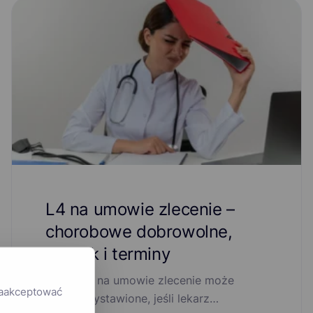
L4 na umowie zlecenie –
chorobowe dobrowolne,
zasiłek i terminy
L4 online na umowie zlecenie może
zaakceptować
zostać wystawione, jeśli lekarz…