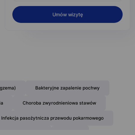
Umów wizytę
egzema)
Bakteryjne zapalenie pochwy
ia
Choroba zwyrodnieniowa stawów
Infekcja pasożytnicza przewodu pokarmowego
 zapalenie stawów
Łysienie