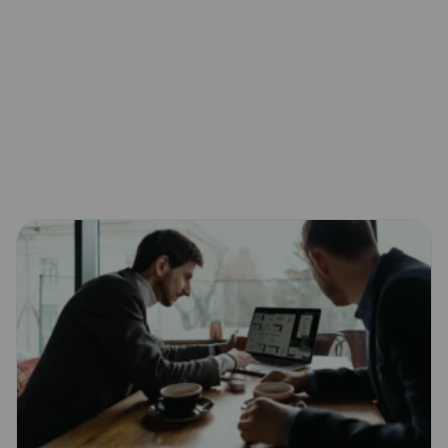
 (B1, B6, B12)
Niedoczynność tarczycy
Profilaktyka malarii
ierzb
Trądzik
Układ nerwowy
apalenie pęcherza moczowego
Zapalenie płuc