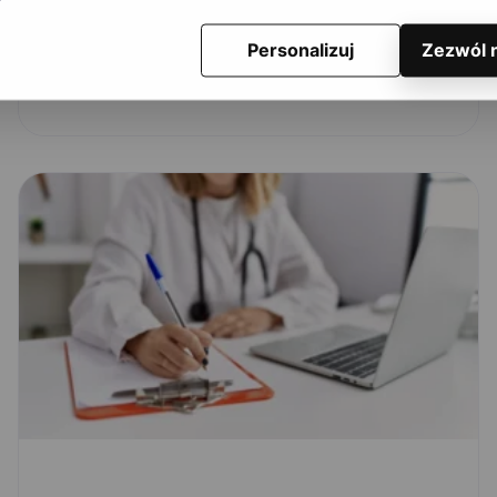
Personalizuj
Zezwól 
Zobacz artykuł