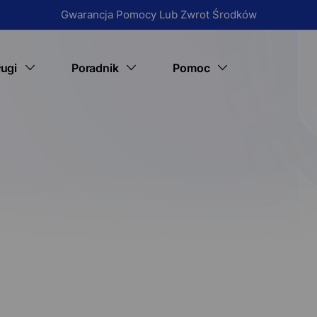
Gwarancja Pomocy Lub Zwrot Środków
ługi
Poradnik
Pomoc
Status wizyty
E-recepta
Porady medyczne
Pytania i odpowiedzi
E zwolnienie (L4)
Informacje o lekach na receptę
Jak udostępnić swoje I
Recepta na antykoncepcję awaryjną
Kontakt
Konsultacja lekarska (teleporada)
O nas