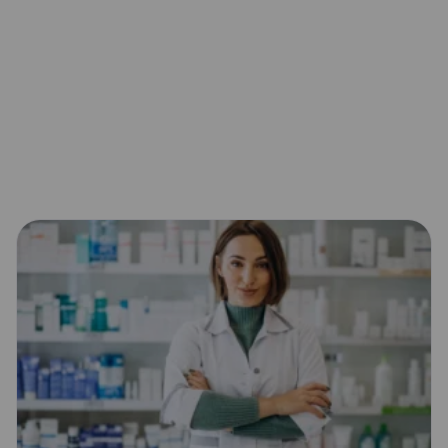
Menopauza
Migrena
Nadciśnienie
Nietrzymanie moczu
Nudności i wymioty
Profilaktyka po ukąszeniu kleszcza
Przedwcze
Wzmocnienie odporności
Zaburzenia erekcji
Zapalenie spojówek
Zapalenie zatok
Z