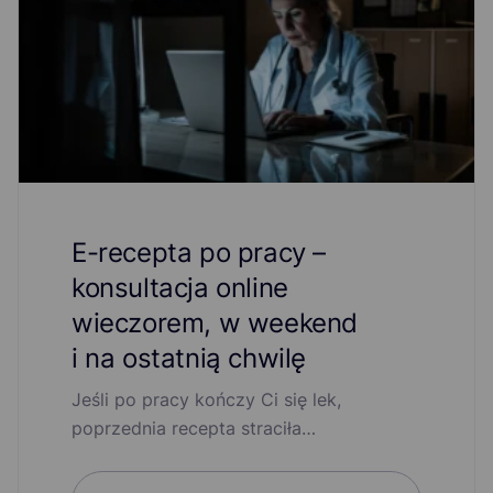
E-recepta po pracy –
konsultacja online
wieczorem, w weekend
i na ostatnią chwilę
Jeśli po pracy kończy Ci się lek,
poprzednia recepta straciła…