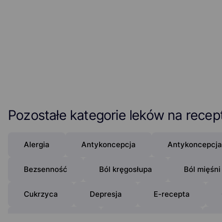
Pozostałe kategorie leków na recep
Alergia
Antykoncepcja
Antykoncepcja
Bezsenność
Ból kręgosłupa
Ból mięśni
Cukrzyca
Depresja
E-recepta
Insulinooporność
Kłykciny kończyste