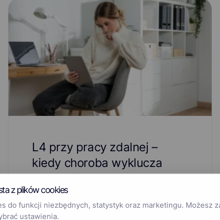
L4 przy pracy zdalnej –
kiedy choroba wyklucza
home office?
sta z plików cookies
Praca zdalna nie wyklucza L4, ale zmienia
 do funkcji niezbędnych, statystyk oraz marketingu. Możesz 
sposób oceny, czy…
ybrać ustawienia.