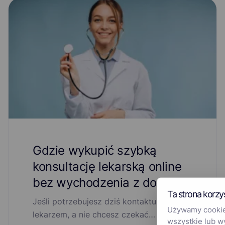
Gdzie wykupić szybką
konsultację lekarską online
bez wychodzenia z domu?
Ta strona korzy
Jeśli potrzebujesz dziś kontaktu z
Używamy cookies
lekarzem, a nie chcesz czekać…
wszystkie lub w