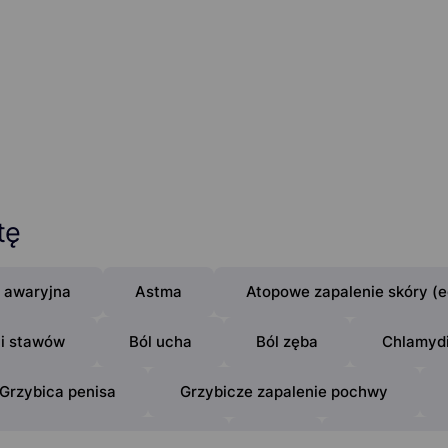
tę
 awaryjna
Astma
Atopowe zapalenie skóry (
 i stawów
Ból ucha
Ból zęba
Chlamyd
Grzybica penisa
Grzybicze zapalenie pochwy
Kontaktowe zapalenie skóry
Leki
Łuszczycowe