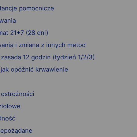
stancje pomocnicze
wania
at 21+7 (28 dni)
ania i zmiana z innych metod
 zasada 12 godzin (tydzień 1/2/3)
 jak opóźnić krwawienie
 ostrożności
 ziołowe
odność
niepożądane