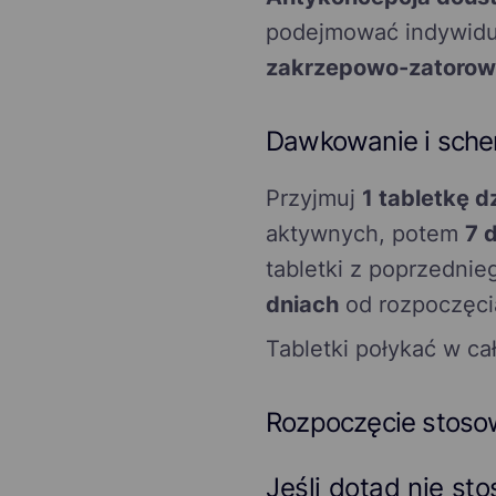
podejmować indywidua
zakrzepowo-zatorow
Dawkowanie i sche
Przyjmuj
1 tabletkę d
aktywnych, potem
7 
tabletki z poprzedni
dniach
od rozpoczęcia
Tabletki połykać w ca
Rozpoczęcie stosow
Jeśli dotąd nie s