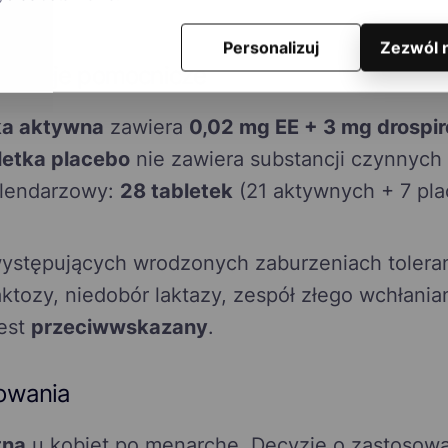
Personalizuj
Zezwól 
bstancje pomocnicze
ka aktywna
zawiera
0,02 mg EE + 3 mg drospi
bletka placebo
nie zawiera substancji czynnych
kalendarzowy:
28 tabletek
(21 aktywnych + 7 pla
ystępujących wrodzonych zaburzeniach toleran
laktozy, niedobór laktazy, zespół złego wchłania
jest
przeciwwskazany
.
owania
tna
u kobiet po menarche. Decyzję o zastosowa