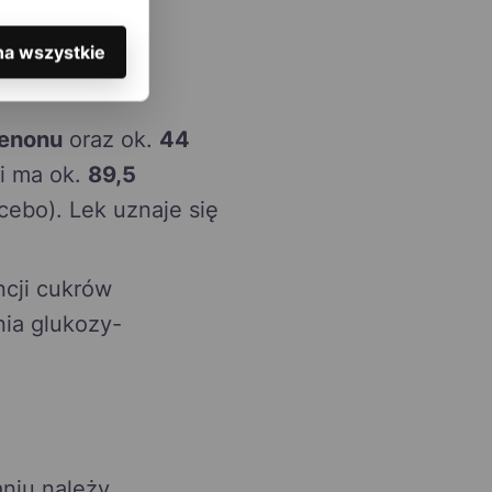
na wszystkie
renonu
oraz ok.
44
 i ma ok.
89,5
cebo). Lek uznaje się
cji cukrów
nia glukozy-
niu należy