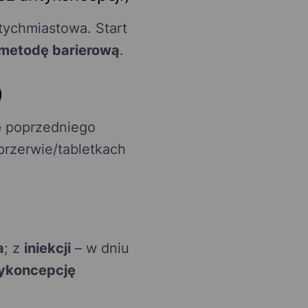
tychmiastowa. Start
metodę barierową
.
)
e
poprzedniego
rzerwie/tabletkach
a
; z
iniekcji
– w dniu
ykoncepcję