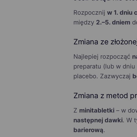
Rozpocznij
w 1. dniu 
między
2.–5. dniem
do
Zmiana ze złożonej
Najlepiej rozpocząć
n
preparatu (lub w dniu
placebo. Zazwyczaj
b
Zmiana z metod p
Z
minitabletki
– w do
następnej dawki
. W 
barierową
.