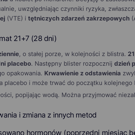
lnie, uwzględniając czynniki ryzyka, zwłaszc
ej
(VTE) i
tętniczych zdarzeń zakrzepowych
(
mat 21+7 (28 dni)
ziennie
, o stałej porze, w kolejności z blistra.
21
dni placebo
. Następny blister rozpocznij
dzień 
ego opakowania.
Krwawienie z odstawienia
zwyk
 placebo i może trwać do początku kolejnego b
łości, popijając wodą. Można przyjmować nieza
ania i zmiana z innych metod
tosowano hormonów (poprzedni miesiąc b