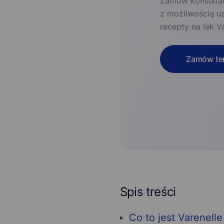
Zamów konsultac
z możliwością u
recepty na lek Va
Zamów ter
Spis treści
Co to jest Varenelle 