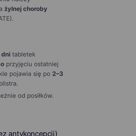
za
żylnej choroby
ATE).
 dni
tabletek
po
przyjęciu ostatniej
le pojawia się po
2–3
listra.
leżnie od posiłków.
ez antykoncepcji)