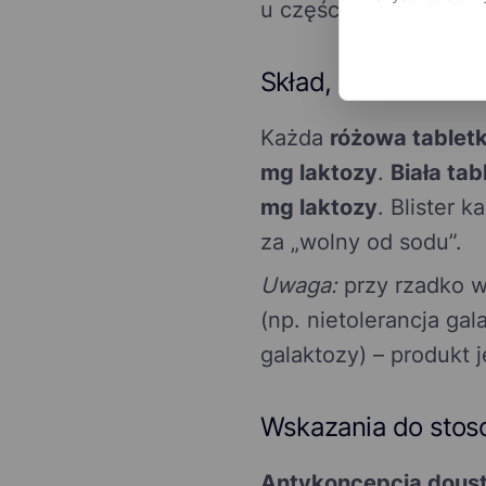
u części pacjentek.
Skład, postać i su
Każda
różowa tablet
mg laktozy
.
Biała ta
mg laktozy
. Blister 
za „wolny od sodu”.
Uwaga:
przy rzadko w
(np. nietolerancja ga
galaktozy) – produkt 
Wskazania do stos
Antykoncepcja dous