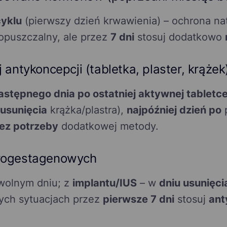
cyklu
(pierwszy dzień krwawienia) – ochrona na
puszczalny, ale przez
7 dni
stosuj dodatkowo
 antykoncepcji (tabletka, plaster, krążek
astępnego dnia po ostatniej aktywnej tabletc
usunięcia
krążka/plastra),
najpóźniej dzień po
p
ez potrzeby
dodatkowej metody.
rogestagenowych
wolnym dniu; z
implantu/IUS
– w
dniu usunięci
tych sytuacjach przez
pierwsze 7 dni
stosuj
ant