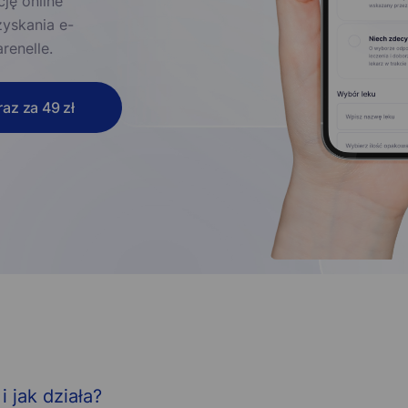
ję online
zyskania e-
renelle.
az za 49 zł
i jak działa?