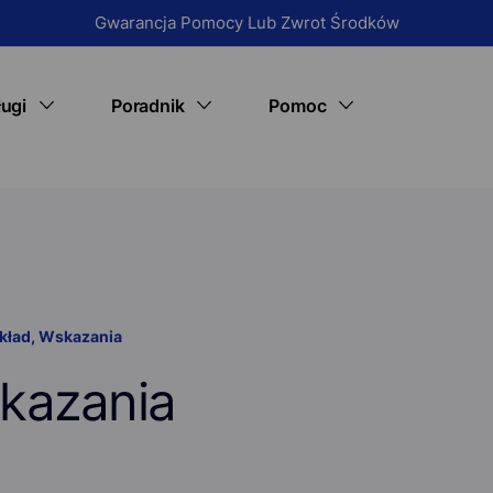
Gwarancja Pomocy Lub Zwrot Środków
ługi
Poradnik
Pomoc
Status wizyty
E-recepta
Porady medyczne
Pytania i odpowiedzi
E zwolnienie (L4)
Informacje o lekach na receptę
Jak udostępnić swoje I
Recepta na antykoncepcję awaryjną
Kontakt
Konsultacja lekarska (teleporada)
Skład, Wskazania
O nas
skazania