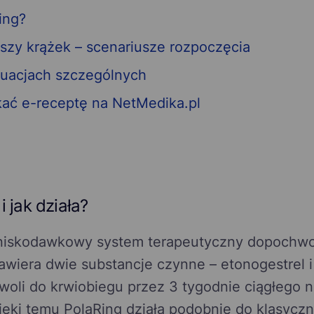
ing?
szy krążek – scenariusze rozpoczęcia
uacjach szczególnych
kać e-receptę na NetMedika.pl
i jak działa?
 niskodawkowy system terapeutyczny dopochw
awiera dwie substancje czynne – etonogestrel i 
owoli do krwiobiegu przez 3 tygodnie ciągłego 
ięki temu PolaRing działa podobnie do klasyczn