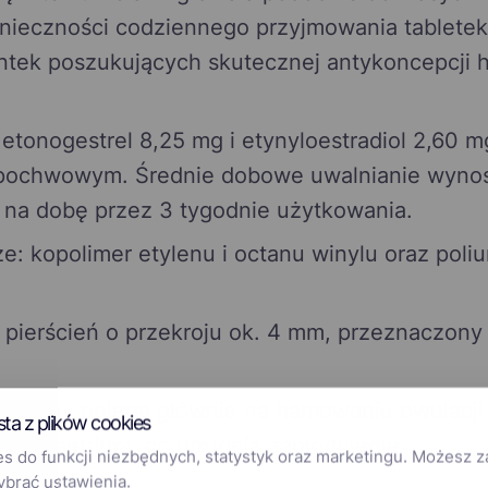
onieczności codziennego przyjmowania tablete
entek poszukujących skutecznej antykoncepcji 
etonogestrel 8,25 mg i etynyloestradiol 2,60 
pochwowym. Średnie dobowe uwalnianie wynos
 na dobę przez 3 tygodnie użytkowania.
e: kopolimer etylenu i octanu winylu oraz poli
 pierścień o przekroju ok. 4 mm, przeznaczony
pcyjny polega głównie na hamowaniu owulacji
sta z plików cookies
endometrium, co utrudnia zapłodnienie.
 do funkcji niezbędnych, statystyk oraz marketingu. Możesz 
ybrać ustawienia.