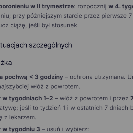
poronieniu w II trymestrze
: rozpocznij
w 4. tyg
niu; przy późniejszym starcie przez pierwsze 7
z ciążę, jeśli był stosunek.
tuacjach szczególnych
ążka
a pochwą < 3 godziny
– ochrona utrzymana. U
 najszybciej włóż z powrotem.
 w tygodniach 1–2
– włóż z powrotem i przez
ywę; jeśli to tydzień 1 i w ostatnich 7 dniach 
ię z lekarzem.
 w tygodniu 3
– usuń i wybierz: