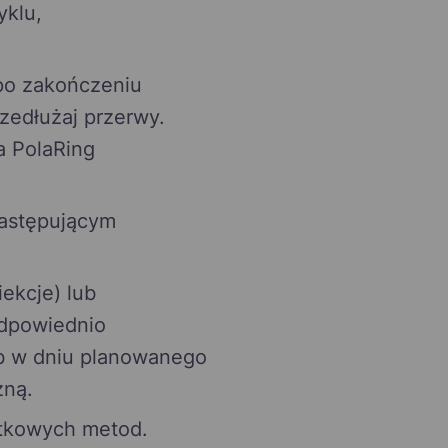
yklu,
 po zakończeniu
zedłużaj przerwy.
a PolaRing
następującym
iekcje) lub
odpowiednio
ub w dniu planowanego
zną.
atkowych metod.