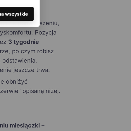
na wszystkie
nogą na podwyższeniu,
 dyskomfortu. Pozycja
zez
3 tygodnie
rze, po czym robisz
 odstawienia.
enie jeszcze trwa.
e obniżyć
zerwie” opisaną niżej.
dniu miesiączki
–