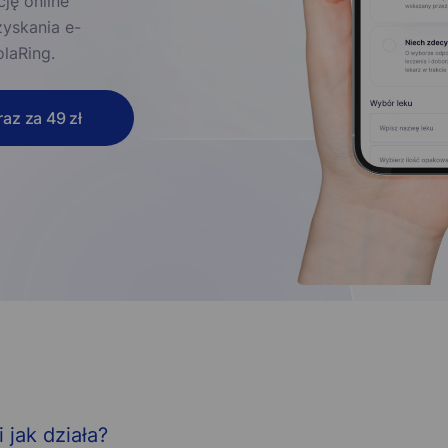
ję online
zyskania e-
olaRing.
az za 49 zł
 jak działa?