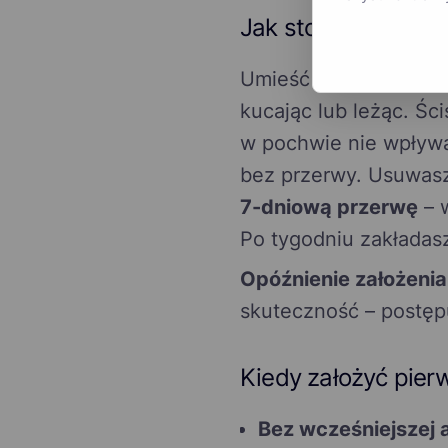
Jak stosować Pola
Umieść krążek w poch
kucając lub leżąc. Ści
w pochwie nie wpływa
bez przerwy. Usuwasz
7-dniową przerwę
– w
Po tygodniu zakładasz
Opóźnienie założeni
skuteczność – postępu
Kiedy założyć pier
Bez wcześniejszej 