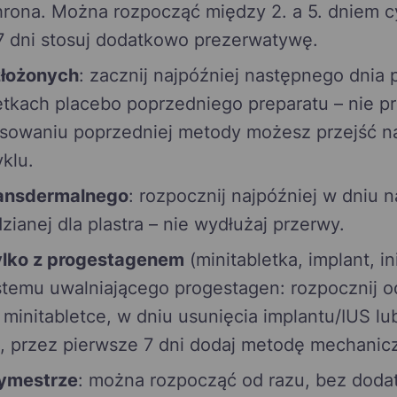
rona. Można rozpocząć między 2. a 5. dniem c
7 dni stosuj dodatkowo prezerwatywę.
złożonych
: zacznij najpóźniej następnego dnia
etkach placebo poprzedniego preparatu – nie pr
osowaniu poprzedniej metody możesz przejść n
klu.
ransdermalnego
: rozpocznij najpóźniej w dniu 
ianej dla plastra – nie wydłużaj przerwy.
ylko z progestagenem
(minitabletka, implant, in
temu uwalniającego progestagen: rozpocznij 
minitabletce, w dniu usunięcia implantu/IUS l
u, przez pierwsze 7 dni dodaj metodę mechanic
rymestrze
: można rozpocząć od razu, bez dod