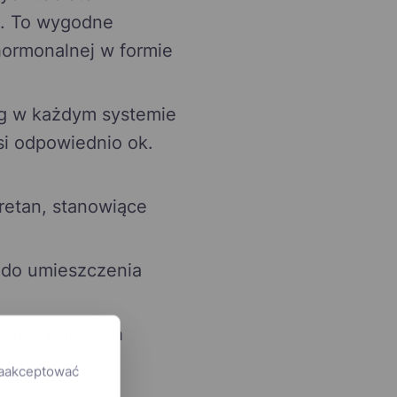
k. To wygodne
hormonalnej w formie
mg w każdym systemie
i odpowiednio ok.
uretan, stanowiące
 do umieszczenia
 oraz zmianach
zaakceptować