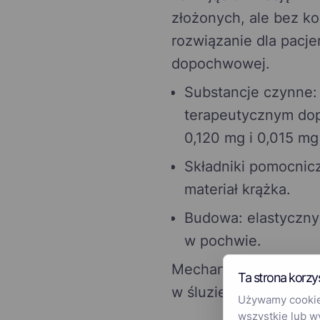
złożonych, ale bez k
rozwiązanie dla pacj
dopochwowej.
Substancje czynne: 
terapeutycznym do
0,120 mg i 0,015 mg
Składniki pomocnicz
materiał krążka.
Budowa: elastyczny
w pochwie.
Mechanizm antykonce
Ta strona korzy
w śluzie szyjkowym i 
Używamy cookies
wszystkie lub w