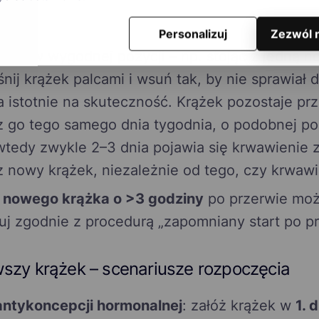
Ring?
Personalizuj
Zezwól 
wie w wygodnej pozycji – np. stojąc z jedną 
śnij krążek palcami i wsuń tak, by nie sprawiał
 istotnie na skuteczność. Krążek pozostaje pr
 go tego samego dnia tygodnia, o podobnej po
tedy zwykle 2–3 dnia pojawia się krwawienie z
 nowy krążek, niezależnie od tego, czy krwawi
a nowego krążka o >3 godziny
po przerwie moż
j zgodnie z procedurą „zapomniany start po pr
wszy krążek – scenariusze rozpoczęcia
antykoncepcji hormonalnej
: załóż krążek w
1. 