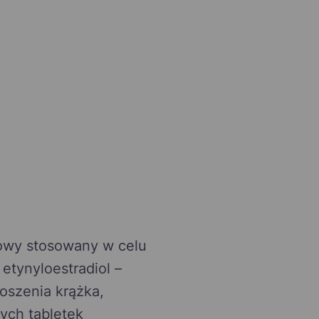
owy stosowany w celu
etynyloestradiol –
noszenia krążka,
ych tabletek