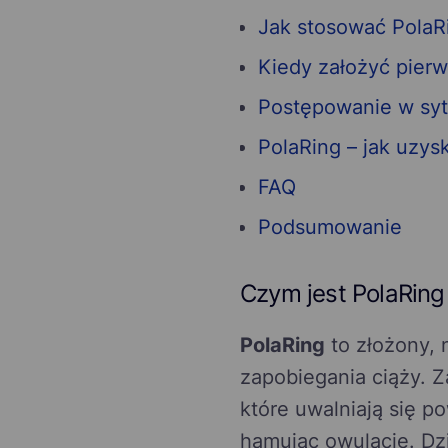
Jak stosować PolaR
Kiedy założyć pierw
Postępowanie w syt
PolaRing – jak uzys
FAQ
Podsumowanie
Czym jest PolaRing 
PolaRing
to złożony,
zapobiegania ciąży. Z
które uwalniają się p
hamując owulację. Dz