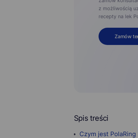
Zamów konsultac
z możliwością u
recepty na lek P
Zamów ter
Spis treści
Czym jest PolaRing i