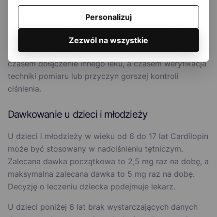
od reakcji pacjenta.
Personalizuj
Nie zwiększaj dawki samodzielnie. Jeśli ciśnienie
nadal jest wysokie, zapisz pomiary i skonsultuj się z
Zezwól na wszystkie
lekarzem. Czasem potrzebna jest zmiana dawki,
czasem dołączenie innego leku, a czasem weryfikacja
techniki pomiaru lub przyczyn gorszej kontroli
ciśnienia.
Dawkowanie u dzieci i młodzieży
U dzieci i młodzieży w wieku od 6 do 17 lat Cardilopin
może być stosowany w nadciśnieniu tętniczym.
Zalecana dawka początkowa to 2,5 mg raz na dobę, a
maksymalna zalecana dawka to 5 mg raz na dobę.
Decyzję o leczeniu dziecka podejmuje lekarz.
U dzieci poniżej 6 lat brak wystarczających danych