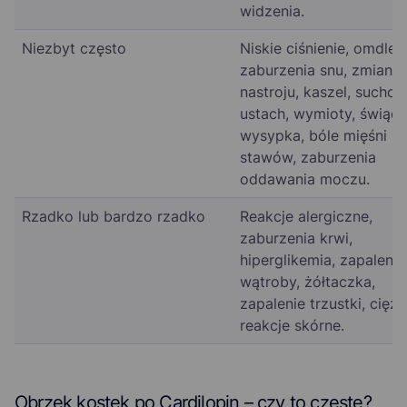
widzenia.
Niezbyt często
Niskie ciśnienie, omdleni
zaburzenia snu, zmiany
nastroju, kaszel, suchoś
ustach, wymioty, świąd,
wysypka, bóle mięśni lu
stawów, zaburzenia
oddawania moczu.
Rzadko lub bardzo rzadko
Reakcje alergiczne,
zaburzenia krwi,
hiperglikemia, zapalenie
wątroby, żółtaczka,
zapalenie trzustki, ciężk
reakcje skórne.
Obrzęk kostek po Cardilopin – czy to częste?