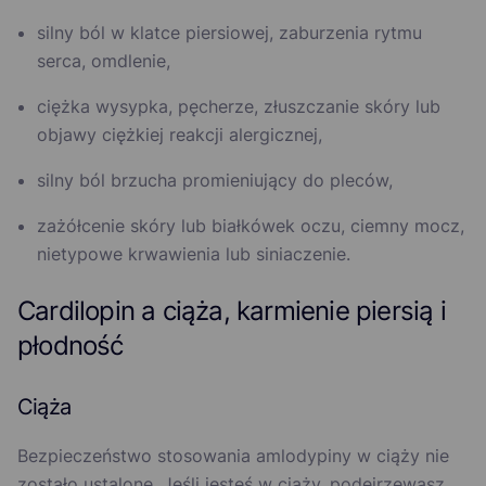
silny ból w klatce piersiowej, zaburzenia rytmu
serca, omdlenie,
ciężka wysypka, pęcherze, złuszczanie skóry lub
objawy ciężkiej reakcji alergicznej,
silny ból brzucha promieniujący do pleców,
zażółcenie skóry lub białkówek oczu, ciemny mocz,
nietypowe krwawienia lub siniaczenie.
Cardilopin a ciąża, karmienie piersią i
płodność
Ciąża
Bezpieczeństwo stosowania amlodypiny w ciąży nie
zostało ustalone. Jeśli jesteś w ciąży, podejrzewasz