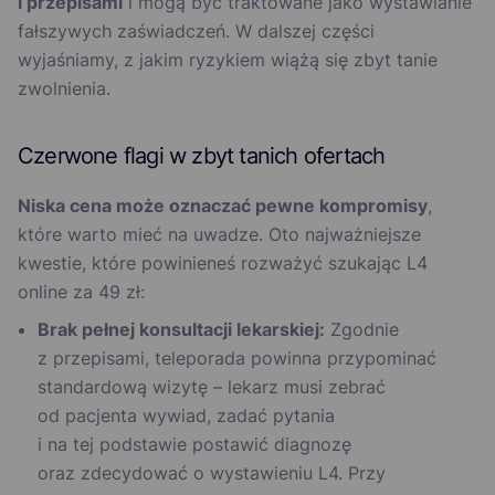
i przepisami
i mogą być traktowane jako wystawianie
fałszywych zaświadczeń. W dalszej części
wyjaśniamy, z jakim ryzykiem wiążą się zbyt tanie
zwolnienia.
Czerwone flagi w zbyt tanich ofertach
Niska cena może oznaczać pewne kompromisy
,
które warto mieć na uwadze. Oto najważniejsze
kwestie, które powinieneś rozważyć szukając L4
online za 49 zł:
Brak pełnej konsultacji lekarskiej:
Zgodnie
z przepisami, teleporada powinna przypominać
standardową wizytę – lekarz musi zebrać
od pacjenta wywiad, zadać pytania
i na tej podstawie postawić diagnozę
oraz zdecydować o wystawieniu L4. Przy