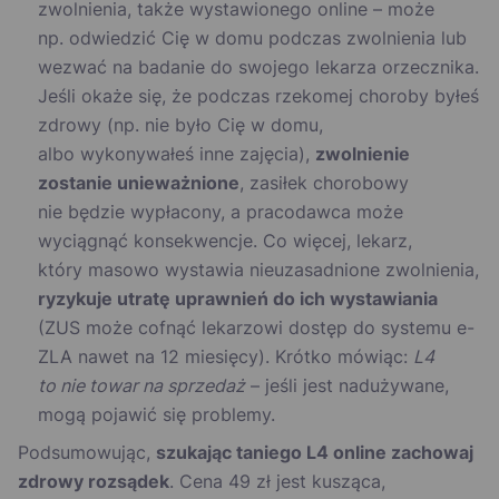
zwolnienia, także wystawionego online – może
np. odwiedzić Cię w domu podczas zwolnienia lub
wezwać na badanie do swojego lekarza orzecznika.
Jeśli okaże się, że podczas rzekomej choroby byłeś
zdrowy (np. nie było Cię w domu,
albo wykonywałeś inne zajęcia),
zwolnienie
zostanie unieważnione
, zasiłek chorobowy
nie będzie wypłacony, a pracodawca może
wyciągnąć konsekwencje. Co więcej, lekarz,
który masowo wystawia nieuzasadnione zwolnienia,
ryzykuje utratę uprawnień do ich wystawiania
(ZUS może cofnąć lekarzowi dostęp do systemu e-
ZLA nawet na 12 miesięcy). Krótko mówiąc:
L4
to nie towar na sprzedaż
– jeśli jest nadużywane,
mogą pojawić się problemy.
Podsumowując,
szukając taniego L4 online zachowaj
zdrowy rozsądek
. Cena 49 zł jest kusząca,