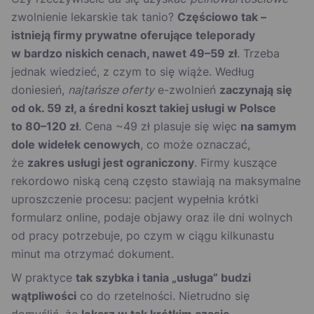
zwolnienie lekarskie tak tanio?
Częściowo tak –
istnieją firmy prywatne oferujące teleporady
w bardzo niskich cenach, nawet 49–59 zł
. Trzeba
jednak wiedzieć, z czym to się wiąże. Według
doniesień,
najtańsze oferty
e-zwolnień
zaczynają się
od ok. 59 zł, a średni koszt takiej usługi w Polsce
to 80–120 zł
. Cena ~49 zł plasuje się więc
na samym
dole widełek cenowych
, co może oznaczać,
że
zakres usługi jest ograniczony
. Firmy kuszące
rekordowo niską ceną często stawiają na maksymalne
uproszczenie procesu: pacjent wypełnia krótki
formularz online, podaje objawy oraz ile dni wolnych
od pracy potrzebuje, po czym w ciągu kilkunastu
minut ma otrzymać dokument.
W praktyce
tak szybka i tania „usługa” budzi
wątpliwości
co do rzetelności. Nietrudno się