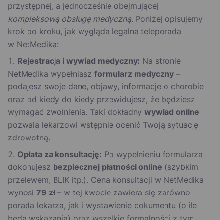
przystępnej, a jednocześnie obejmującej
kompleksową obsługę medyczną
. Poniżej opisujemy
krok po kroku, jak wygląda legalna teleporada
w NetMedika:
Rejestracja i wywiad medyczny:
Na stronie
NetMedika wypełniasz
formularz medyczny
–
podajesz swoje dane, objawy, informacje o chorobie
oraz od kiedy do kiedy przewidujesz, że będziesz
wymagać zwolnienia. Taki dokładny
wywiad online
pozwala lekarzowi wstępnie ocenić Twoją sytuację
zdrowotną.
Opłata za konsultację:
Po wypełnieniu formularza
dokonujesz
bezpiecznej płatności online
(szybkim
przelewem, BLIK itp.). Cena konsultacji w NetMedika
wynosi
79 zł
– w tej kwocie zawiera się zarówno
porada lekarza, jak i wystawienie dokumentu (o ile
będą wskazania) oraz wszelkie formalności z tym