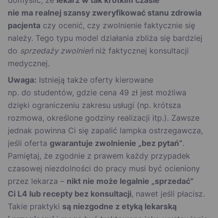
domyślić, że
lekarz w tak krótkim czasie
nie ma realnej szansy zweryfikować stanu zdrowia
pacjenta
czy ocenić, czy zwolnienie faktycznie się
należy. Tego typu model działania zbliża się bardziej
do
sprzedaży zwolnień
niż faktycznej konsultacji
medycznej.
Uwaga:
Istnieją także oferty kierowane
np. do studentów, gdzie cena 49 zł jest możliwa
dzięki ograniczeniu zakresu usługi (np. krótsza
rozmowa, określone godziny realizacji itp.). Zawsze
jednak powinna Ci się zapalić lampka ostrzegawcza,
jeśli oferta
gwarantuje zwolnienie „bez pytań”
.
Pamiętaj, że zgodnie z prawem każdy przypadek
czasowej niezdolności do pracy musi być ocieniony
przez lekarza –
nikt nie może legalnie „sprzedać”
Ci L4 lub recepty bez konsultacji
, nawet jeśli płacisz.
Takie praktyki
są niezgodne z etyką lekarską