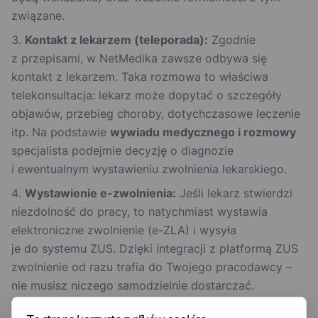
związane.
Kontakt z lekarzem (teleporada):
Zgodnie
z przepisami, w NetMedika zawsze odbywa się
kontakt z lekarzem. Taka rozmowa to właściwa
telekonsultacja: lekarz może dopytać o szczegóły
objawów, przebieg choroby, dotychczasowe leczenie
itp. Na podstawie
wywiadu medycznego i rozmowy
specjalista podejmie decyzję o diagnozie
i ewentualnym wystawieniu zwolnienia lekarskiego.
Wystawienie e-zwolnienia:
Jeśli lekarz stwierdzi
niezdolność do pracy, to natychmiast wystawia
elektroniczne zwolnienie (e-ZLA) i wysyła
je do systemu ZUS. Dzięki integracji z platformą ZUS
zwolnienie od razu trafia do Twojego pracodawcy –
nie musisz niczego samodzielnie dostarczać.
Wszystko odbywa się zgodnie z oficjalnym systemem,