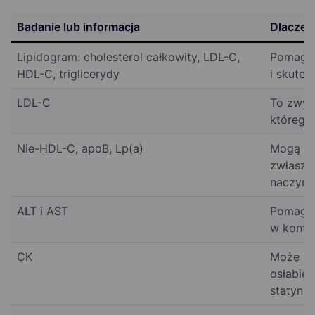
Badanie lub informacja
Dlaczeg
Lipidogram: cholesterol całkowity, LDL-C,
Pomaga 
HDL-C, triglicerydy
i skutec
LDL-C
To zwyk
którego 
Nie-HDL-C, apoB, Lp(a)
Mogą by
zwłaszc
naczyni
ALT i AST
Pomagaj
w konte
CK
Może być
osłabien
statyn.