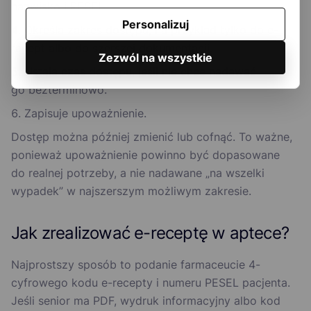
nazwisko i PESEL.
Personalizuj
Określa zakres dostępu, na przykład tylko do e-
recept albo do szerszej dokumentacji.
Zezwól na wszystkie
Ustala czas dostępu, jeśli nie chce nadawać
go bezterminowo.
Zapisuje upoważnienie.
Dostęp można później zmienić lub cofnąć. To ważne,
ponieważ upoważnienie powinno być dopasowane
do realnej potrzeby, a nie nadawane „na wszelki
wypadek” w najszerszym możliwym zakresie.
Jak zrealizować e-receptę w aptece?
Najprostszy sposób to podanie farmaceucie 4-
cyfrowego kodu e-recepty i numeru PESEL pacjenta.
Jeśli senior ma PDF, wydruk informacyjny albo kod