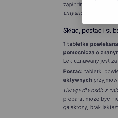
zapłodnienie i impla
antyandrogenowe
i
a
Skład, postać i su
1 tabletka powlekan
pomocnicza o znanym
Lek uznawany jest za
Postać:
tabletki powl
aktywnych
przyjmowa
Uwaga dla osób z zabu
preparat może być ni
galaktozy, brak lakta