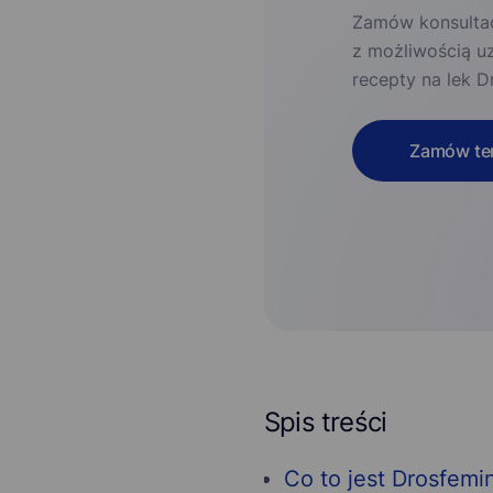
Zamów konsultac
z możliwością u
recepty na lek D
Zamów ter
Spis treści
Co to jest Drosfemin