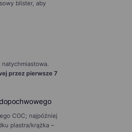
owy blister, aby
t natychmiastowa.
ej przez pierwsze 7
ka dopochwowego
ego COC; najpóźniej
ku plastra/krążka –