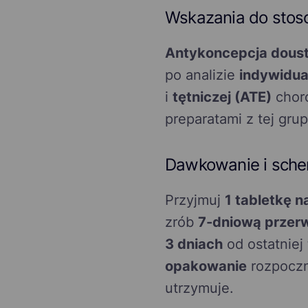
Wskazania do stos
Antykoncepcja dous
po analizie
indywidua
i
tętniczej (ATE)
choro
preparatami z tej grup
Dawkowanie i sche
Przyjmuj
1 tabletkę n
zrób
7-dniową przerw
3 dniach
od ostatniej
opakowanie
rozpoczni
utrzymuje.