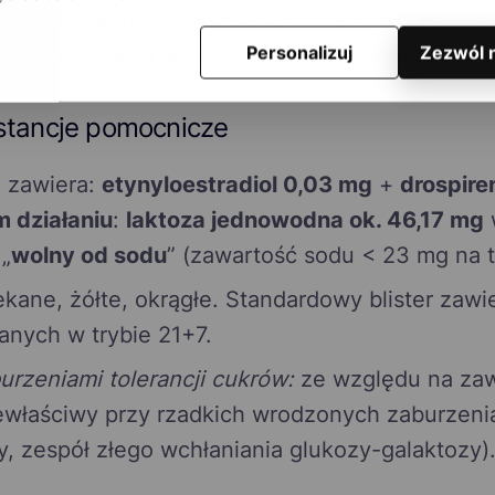
ntację. Drospirenon wykazuje dodatkowo właści
ntymineralokortykosteroidowe
(oszczędzające p
Personalizuj
Zezwól 
bstancje pomocnicze
a
zawiera:
etynyloestradiol 0,03 mg
+
drospire
 działaniu
:
laktoza jednowodna ok. 46,17 mg
w
 „
wolny od sodu
” (zawartość sodu < 23 mg na t
ekane, żółte, okrągłe. Standardowy blister zawi
nych w trybie 21+7.
rzeniami tolerancji cukrów:
ze względu na zaw
ewłaściwy przy rzadkich wrodzonych zaburzenia
zy, zespół złego wchłaniania glukozy-galaktozy)