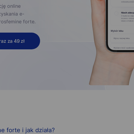
ję online
zyskania e-
rosfemine forte.
az za 49 zł
e forte i jak działa?