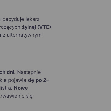
 decyduje lekarz
tyczących
żylnej (VTE)
 z alternatywnymi
ch dni
. Następnie
kle pojawia się
po 2–
istra.
Nowe
krwawienie się