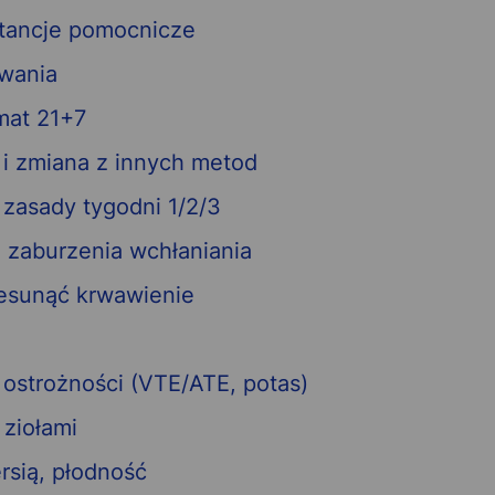
stancje pomocnicze
wania
mat 21+7
 i zmiana z innych metod
– zasady tygodni 1/2/3
 zaburzenia wchłaniania
zesunąć krwawienie
i ostrożności (VTE/ATE, potas)
 ziołami
rsią, płodność