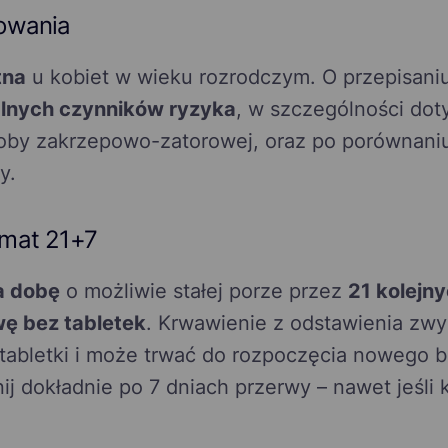
owania
tna
u kobiet w wieku rozrodczym. O przepisaniu
lnych czynników ryzyka
, w szczególności do
by zakrzepowo-zatorowej, oraz po porównaniu
y.
mat 21+7
a dobę
o możliwie stałej porze przez
21 kolejny
ę bez tabletek
. Krwawienie z odstawienia zwy
 tabletki i może trwać do rozpoczęcia nowego bl
j dokładnie po 7 dniach przerwy – nawet jeśli 