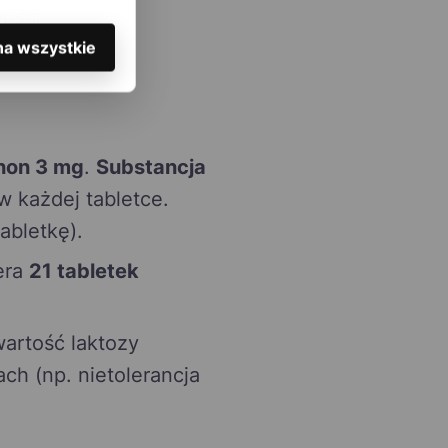
wości
otas).
na wszystkie
non 3 mg
.
Substancja
 każdej tabletce.
abletkę).
era
21 tabletek
artość laktozy
ch (np. nietolerancja
.