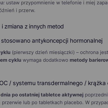
a:
ustaw przypomnienie w telefonie i miej zapas
źnień i przerw.
i i zmiana z innych metod
e stosowano antykoncepcji hormonalnej
cyklu
(pierwszy dzień miesiączki) – ochrona jes
iem cyklu
wymaga dodatkowo
metody barierow
COC / systemu transdermalnego / krąż
dnia po ostatniej tabletce aktywnej
poprzedni
przerwie lub po tabletkach placebo. W przypad