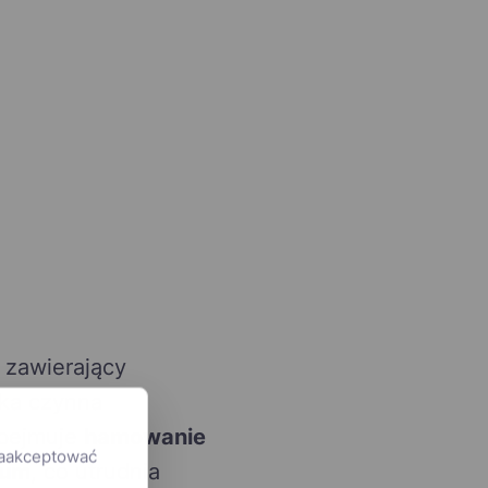
 zawierający
tka czynna
obejmuje
hamowanie
zaakceptować
ium
, co utrudnia