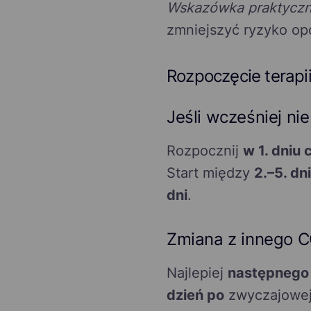
Wskazówka praktyczn
zmniejszyć ryzyko opó
Rozpoczęcie terapi
Jeśli wcześniej ni
Rozpocznij
w 1. dniu 
Start między
2.–5. dn
dni
.
Zmiana z innego 
Najlepiej
następnego 
dzień po
zwyczajowej 