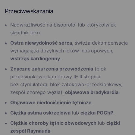
Przeciwwskazania
Nadwrażliwość na bisoprolol lub którykolwiek
składnik leku.
Ostra niewydolność serca
, świeża dekompensacja
wymagająca dożylnych leków inotropowych,
wstrząs kardiogenny
.
Znaczne zaburzenia przewodzenia
(blok
przedsionkowo-komorowy II–III stopnia
bez stymulatora, blok zatokowo-przedsionkowy,
zespół chorego węzła),
objawowa bradykardia
.
Objawowe niedociśnienie tętnicze
.
Ciężka astma oskrzelowa
lub
ciężka POChP
.
Ciężkie choroby tętnic obwodowych
lub
ciężki
zespół Raynauda
.