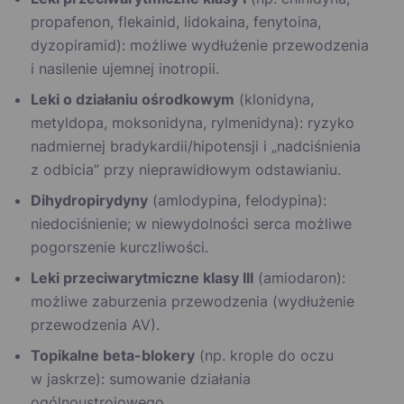
propafenon, flekainid, lidokaina, fenytoina,
dyzopiramid): możliwe wydłużenie przewodzenia
i nasilenie ujemnej inotropii.
Leki o działaniu ośrodkowym
(klonidyna,
metyldopa, moksonidyna, rylmenidyna): ryzyko
nadmiernej bradykardii/hipotensji i „nadciśnienia
z odbicia” przy nieprawidłowym odstawianiu.
Dihydropirydyny
(amlodypina, felodypina):
niedociśnienie; w niewydolności serca możliwe
pogorszenie kurczliwości.
Leki przeciwarytmiczne klasy III
(amiodaron):
możliwe zaburzenia przewodzenia (wydłużenie
przewodzenia AV).
Topikalne beta-blokery
(np. krople do oczu
w jaskrze): sumowanie działania
ogólnoustrojowego.