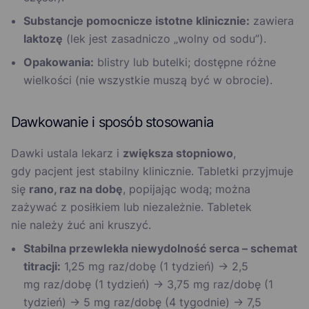
Substancje pomocnicze istotne klinicznie:
zawiera
laktozę
(lek jest zasadniczo „wolny od sodu”).
Opakowania:
blistry lub butelki; dostępne różne
wielkości (nie wszystkie muszą być w obrocie).
Dawkowanie i sposób stosowania
Dawki ustala lekarz i
zwiększa stopniowo
,
gdy pacjent jest stabilny klinicznie. Tabletki przyjmuje
się
rano, raz na dobę
, popijając wodą; można
zażywać z posiłkiem lub niezależnie. Tabletek
nie należy żuć ani kruszyć.
Stabilna przewlekła niewydolność serca – schemat
titracji:
1,25 mg raz/dobę (1 tydzień) → 2,5
mg raz/dobę (1 tydzień) → 3,75 mg raz/dobę (1
tydzień) → 5 mg raz/dobę (4 tygodnie) → 7,5