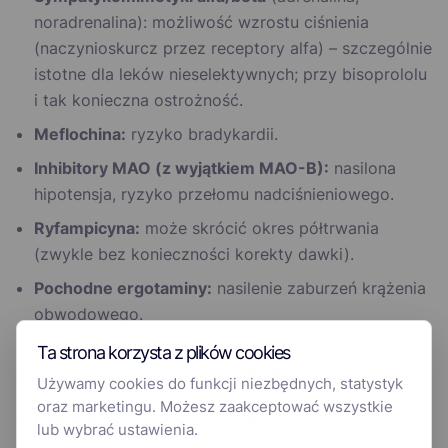
noradrenalina): możliwość wzrostu ciśnienia
(naczynioskurcz przez receptory alfa) – szczególnie
istotne dla leków nieselektywnych; przy bisoprololu
i tak konieczna ostrożność.
Meflochina:
ryzyko bradykardii.
Inhibitory MAO (z wyjątkiem MAO-B):
nasilona
hipotensja, ryzyko przełomu nadciśnieniowego.
Ryfampicyna:
może skrócić okres półtrwania
(zwykle bez konieczności korekty dawki).
Pochodne ergotaminy:
nasilenie zaburzeń krążenia
obwodowego.
Ta strona korzysta z plików cookies
Ciąża, karmienie piersią i płodność
Używamy cookies do funkcji niezbędnych, statystyk
oraz marketingu. Możesz zaakceptować wszystkie
Ciąża:
beta-blokery mogą zmniejszać przepływ
lub wybrać ustawienia.
łożyskowy; u płodu/noworodka opisywano