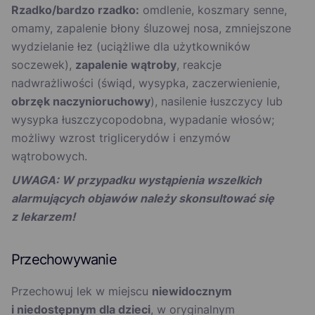
Rzadko/bardzo rzadko:
omdlenie, koszmary senne,
omamy, zapalenie błony śluzowej nosa, zmniejszone
wydzielanie łez (uciążliwe dla użytkowników
soczewek),
zapalenie wątroby
, reakcje
nadwrażliwości (świąd, wysypka, zaczerwienienie,
obrzęk naczynioruchowy
), nasilenie łuszczycy lub
wysypka łuszczycopodobna, wypadanie włosów;
możliwy wzrost triglicerydów i enzymów
wątrobowych.
UWAGA: W przypadku wystąpienia wszelkich
alarmujących objawów należy skonsultować się
z lekarzem!
Przechowywanie
Przechowuj lek w miejscu
niewidocznym
i niedostępnym dla dzieci
, w oryginalnym