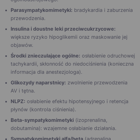
Parasympatykomimetyki:
bradykardia i zaburzenia
przewodzenia.
Insulina i doustne leki przeciwcukrzycowe:
większe ryzyko hipoglikemii oraz maskowanie jej
objawów.
Środki znieczulające ogólne:
osłabienie odruchowej
tachykardii, skłonność do niedociśnienia (konieczna
informacja dla anestezjologa).
Glikozydy naparstnicy:
zwolnienie przewodzenia
AV i tętna.
NLPZ:
osłabienie efektu hipotensyjnego i retencja
płynów (kontrola ciśnienia).
Beta-sympatykomimetyki
(izoprenalina,
dobutamina): wzajemne osłabianie działania.
Sympatykomimetyki alfa/beta
(adrenalina,