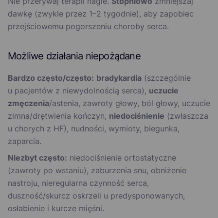
Nie przerywaj terapii nagle.
Stopniowo
zmniejszaj
dawkę (zwykle przez 1–2 tygodnie), aby zapobiec
przejściowemu pogorszeniu choroby serca.
Możliwe działania niepożądane
Bardzo często/często:
bradykardia
(szczególnie
u pacjentów z niewydolnością serca),
uczucie
zmęczenia
/astenia, zawroty głowy, ból głowy, uczucie
zimna/drętwienia kończyn,
niedociśnienie
(zwłaszcza
u chorych z HF), nudności, wymioty, biegunka,
zaparcia.
Niezbyt często:
niedociśnienie ortostatyczne
(zawroty po wstaniu), zaburzenia snu, obniżenie
nastroju, nieregularna czynność serca,
duszność/skurcz oskrzeli u predysponowanych,
osłabienie i kurcze mięśni.