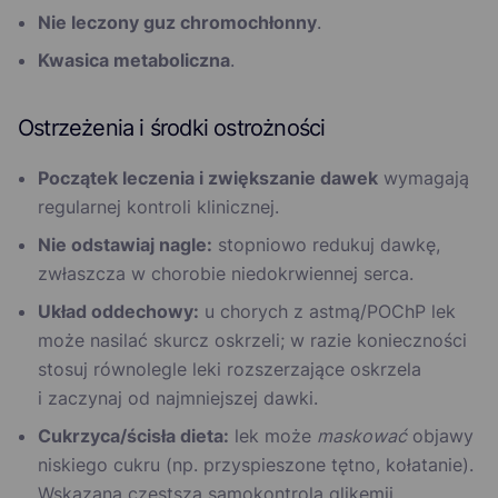
Nie leczony guz chromochłonny
.
Kwasica metaboliczna
.
Ostrzeżenia i środki ostrożności
Początek leczenia i zwiększanie dawek
wymagają
regularnej kontroli klinicznej.
Nie odstawiaj nagle:
stopniowo redukuj dawkę,
zwłaszcza w chorobie niedokrwiennej serca.
Układ oddechowy:
u chorych z astmą/POChP lek
może nasilać skurcz oskrzeli; w razie konieczności
stosuj równolegle leki rozszerzające oskrzela
i zaczynaj od najmniejszej dawki.
Cukrzyca/ścisła dieta:
lek może
maskować
objawy
niskiego cukru (np. przyspieszone tętno, kołatanie).
Wskazana częstsza samokontrola glikemii.