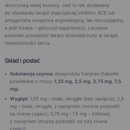
skurczową lewej komory. Jest to lek
dodawany
do standardu terapii (najczęściej inhibitor ACE lub
antagonista receptora angiotensyny, lek moczopędny,
a jeśli trzeba – glikozyd naparstnicy). Leczenie
powinien prowadzić lekarz doświadczony w terapii
niewydolności serca.
Skład i postać
Substancja czynna:
bisoprololu fumaran (tabletki
powlekane o mocy:
1,25 mg
,
2,5 mg
,
3,75 mg
,
7,5
mg
).
Wygląd:
1,25 mg – białe, okrągłe (bez nacięcia); 2,5
mg – białe, okrągłe, z nacięciem (można podzielić
na równe części); 3,75 mg i 7,5 mg – żółtawe,
z nacięciem (można podzielić na trzy równe
części).