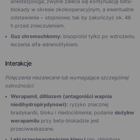
anestezjologa; zwykle zaleca się kontynuację beta-
blokady w okresie okołooperacyjnym, a ewentualne
odstawienie –
stopniowe
, tak by zakończyć ok. 48
h przed znieczuleniem.
Guz chromochłonny:
bisoprolol tylko po wdrożeniu
leczenia alfa-adrenolitykiem.
Interakcje
Połączenia niezalecane lub wymagające szczególnej
ostrożności:
Werapamil, diltiazem (antagoniści wapnia
niedihydropirydynowi):
ryzyko znacznej
bradykardii, bloku i niedociśnienia; podanie
dożylne
werapamilu
przy beta-blokadzie jest
przeciwwskazane.
Leki przeciwarytmiczne klasy I
(np. chinidyna,