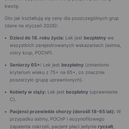
kwotę.
Oto jak kształtują się ceny dla poszczególnych grup
(dane na styczeń 2026):
Dzieci do 18. roku życia:
Lek jest
bezpłatny
we
wszystkich zarejestrowanych wskazaniach (astma,
ostry krup, POChP).
Seniorzy 65+:
Lek jest
bezpłatny
(zmieniono
kryterium wieku z 75+ na 65+, co znacznie
poszerzyło grupę uprawnionych).
Kobiety w ciąży:
Lek jest
bezpłatny
(uprawnienie
C).
Pacjenci przewlekle chorzy (dorośli 18-65 lat):
W
przypadku astmy, POChP i eozynofilowego
zapalenia oskrzeli, pacjent płaci jedynie
ryczałt
,