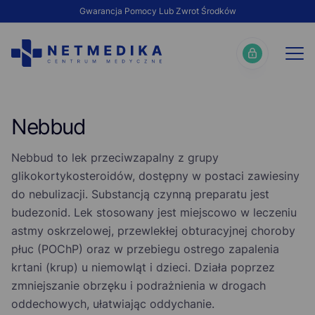
Gwarancja Pomocy Lub Zwrot Środków
Nebbud
Nebbud to lek przeciwzapalny z grupy
glikokortykosteroidów,
dostępny w postaci zawiesiny
do nebulizacji.
Substancją czynną preparatu jest
budezonid.
Lek stosowany jest miejscowo w leczeniu
astmy oskrzelowej,
przewlekłej obturacyjnej choroby
płuc (POChP) oraz w przebiegu ostrego zapalenia
krtani (krup) u niemowląt i dzieci.
Działa poprzez
zmniejszanie obrzęku i podrażnienia w drogach
oddechowych,
ułatwiając oddychanie.