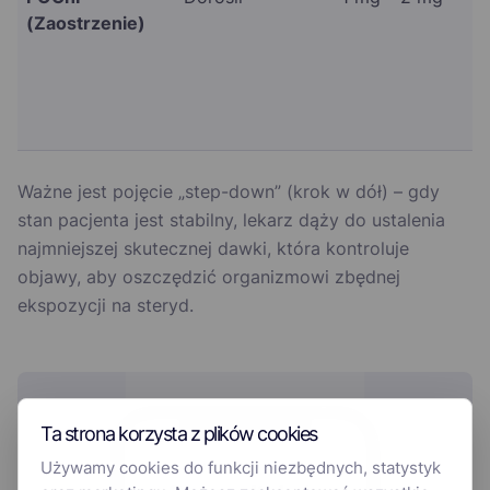
(Zaostrzenie)
Ważne jest pojęcie „step-down” (krok w dół) – gdy
stan pacjenta jest stabilny, lekarz dąży do ustalenia
najmniejszej skutecznej dawki, która kontroluje
objawy, aby oszczędzić organizmowi zbędnej
ekspozycji na steryd.
Ta strona korzysta z plików cookies
Używamy cookies do funkcji niezbędnych, statystyk