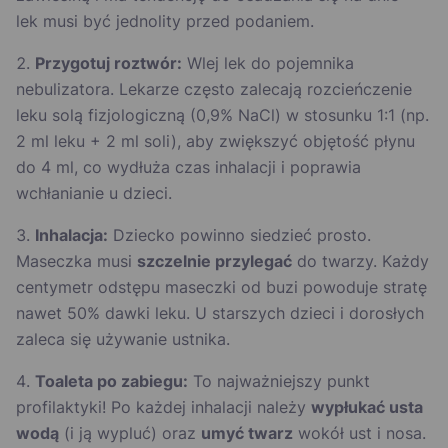
lek musi być jednolity przed podaniem.
Przygotuj roztwór:
Wlej lek do pojemnika
nebulizatora. Lekarze często zalecają rozcieńczenie
leku solą fizjologiczną (0,9% NaCl) w stosunku 1:1 (np.
2 ml leku + 2 ml soli), aby zwiększyć objętość płynu
do 4 ml, co wydłuża czas inhalacji i poprawia
wchłanianie u dzieci.
Inhalacja:
Dziecko powinno siedzieć prosto.
Maseczka musi
szczelnie przylegać
do twarzy. Każdy
centymetr odstępu maseczki od buzi powoduje stratę
nawet 50% dawki leku. U starszych dzieci i dorosłych
zaleca się używanie ustnika.
Toaleta po zabiegu:
To najważniejszy punkt
profilaktyki! Po każdej inhalacji należy
wypłukać usta
wodą
(i ją wypluć) oraz
umyć twarz
wokół ust i nosa.