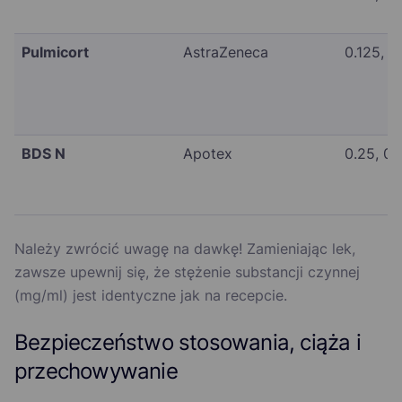
Pulmicort
AstraZeneca
0.125, 0
BDS N
Apotex
0.25, 0.
Należy zwrócić uwagę na dawkę! Zamieniając lek,
zawsze upewnij się, że stężenie substancji czynnej
(mg/ml) jest identyczne jak na recepcie.
Bezpieczeństwo stosowania, ciąża i
przechowywanie