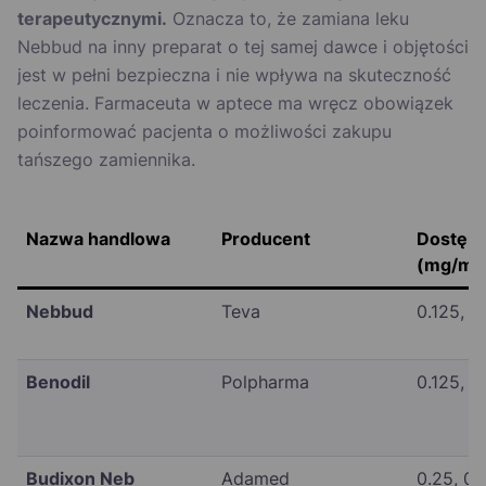
terapeutycznymi.
Oznacza to, że zamiana leku
Nebbud na inny preparat o tej samej dawce i objętości
jest w pełni bezpieczna i nie wpływa na skuteczność
leczenia. Farmaceuta w aptece ma wręcz obowiązek
poinformować pacjenta o możliwości zakupu
tańszego zamiennika.
Nazwa handlowa
Producent
Dostępn
(mg/ml)
Nebbud
Teva
0.125, 0
Benodil
Polpharma
0.125, 0
Budixon Neb
Adamed
0.25, 0.