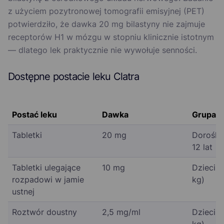
z użyciem pozytronowej tomografii emisyjnej (PET)
potwierdziło, że dawka 20 mg bilastyny nie zajmuje
receptorów H1 w mózgu w stopniu klinicznie istotnym
— dlatego lek praktycznie nie wywołuje senności.
Dostępne postacie leku Clatra
Postać leku
Dawka
Grupa 
Tabletki
20 mg
Dorośli 
12 lat
Tabletki ulegające
10 mg
Dzieci 6
rozpadowi w jamie
kg)
ustnej
Roztwór doustny
2,5 mg/ml
Dzieci 6