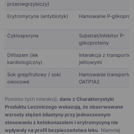
przeciwgrzybiczy)
Erytromycyna (antybiotyk)
Hamowanie P-glikoprot
Cyklosporyna
Substrat/inhibitor P-
glikoproteiny
Diltiazem (lek
Interakcja z transporter
kardiologiczny)
jelitowymi
Sok grejpfrutowy / soki
Hamowanie transporter
owocowe
OATP1A2
Pomimo tych interakcji,
dane z Charakterystyki
Produktu Leczniczego wskazują, że obserwowane
wzrosty stężeń bilastyny przy jednoczesnym
stosowaniu z ketokonazolem i erytromycyną nie
wpływały na profil bezpieczeństwa leku.
Niemniej