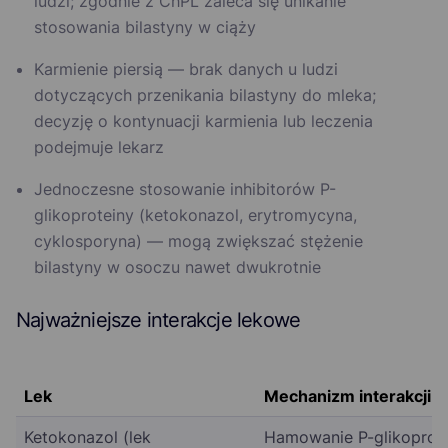
ludzi; zgodnie z ChPL zaleca się unikanie
stosowania bilastyny w ciąży
Karmienie piersią — brak danych u ludzi
dotyczących przenikania bilastyny do mleka;
decyzję o kontynuacji karmienia lub leczenia
podejmuje lekarz
Jednoczesne stosowanie inhibitorów P-
glikoproteiny (ketokonazol, erytromycyna,
cyklosporyna) — mogą zwiększać stężenie
bilastyny w osoczu nawet dwukrotnie
Najważniejsze interakcje lekowe
Lek
Mechanizm interakcji
Ketokonazol (lek
Hamowanie P-glikoprot