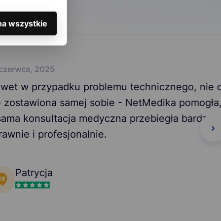
na wszystkie
ku problemu technicznego, nie czułam
samej sobie - NetMedika pomogła,
cja medyczna przebiegła bardzo
jonalnie.