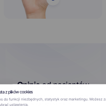
Opinie
od pacjentów
sta z plików cookies
którzy skorzystali z naszych konsultacji lekarsk
 do funkcji niezbędnych, statystyk oraz marketingu. Możesz 
wygodę i szybkość.
ybrać ustawienia.