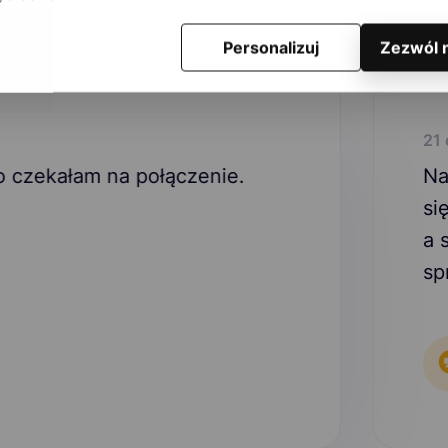
Personalizuj
Zezwól 
21 czerwca, 2025
połączenie.
Nawet w przypad
się zostawiona 
a sama konsulta
sprawnie i profes
Patrycja