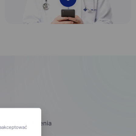
ich online docenia
zaakceptować