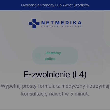
Gwarancja Pomocy Lub Zwrot Środków
Jesteśmy
online
E-zwоInіenіе (L4)
Wypełnij prosty formularz medyczny i otrzymaj
konsultację nawet w 5 minut.