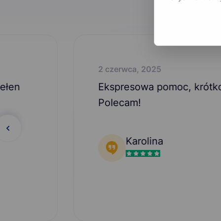
2 czerwca, 2025
Ekspresowa pomoc, krótko czekałam na 
PoIecam!
Karolina